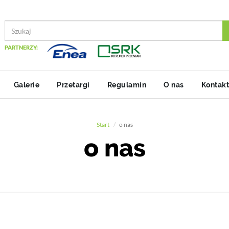
PARTNERZY:
Galerie
Przetargi
Regulamin
O nas
Kontakt
Start
o nas
o nas