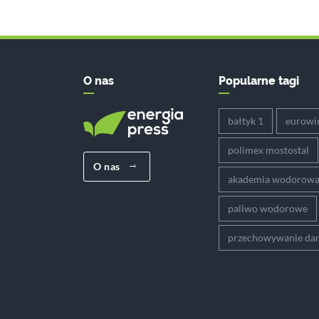
O nas
Popularne tagi
bałtyk 1
eurowi
polimex mostostal
O nas
akademia wodorow
paliwo wodorowe
przechowywanie da