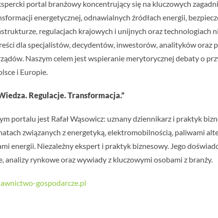
kspercki portal branżowy koncentrujący się na kluczowych zagadn
sformacji energetycznej, odnawialnych źródłach energii, bezpiec
strukturze, regulacjach krajowych i unijnych oraz technologiach 
eści dla specjalistów, decydentów, inwestorów, analityków oraz p
orządów. Naszym celem jest wspieranie merytorycznej debaty o prz
olsce i Europie.
 Wiedza. Regulacje. Transformacja.”
 portalu jest Rafał Wąsowicz: uznany dziennikarz i praktyk bizn
ematach związanych z energetyką, elektromobilnością, paliwami al
mi energii. Niezależny ekspert i praktyk biznesowy. Jego doświad
e, analizy rynkowe oraz wywiady z kluczowymi osobami z branży.
awnictwo-gospodarcze.pl