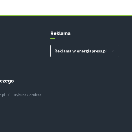
Reklama
Reklama w energiapress.pl
iczego
.pl
Trybuna Górnicza