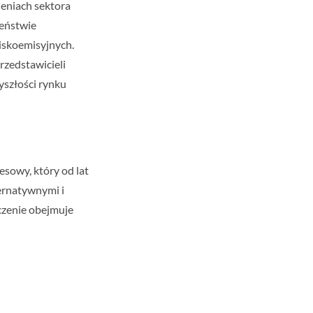
ieniach sektora
zeństwie
niskoemisyjnych.
rzedstawicieli
yszłości rynku
esowy, który od lat
ternatywnymi i
czenie obejmuje