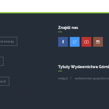
Znajdź nas
nd energy
a
Tytuły Wydawnictwa Górn
nettg.pl
wydawnictwo-gospodarcze
nych