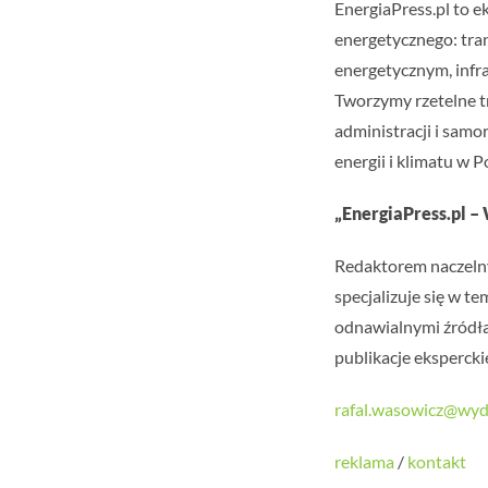
EnergiaPress.pl to e
energetycznego: tran
energetycznym, infra
Tworzymy rzetelne tr
administracji i sam
energii i klimatu w P
„EnergiaPress.pl –
Redaktorem naczelnym
specjalizuje się w t
odnawialnymi źródła
publikacje ekspercki
rafal.wasowicz@wyd
reklama
/
kontakt