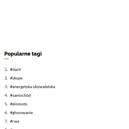
Popularne tagi
dach
skype
energetyka obywatelska
samochód
elomoto
głosowanie
rwe