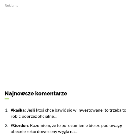
Kolejne gminy sięgają...
Reklama
30 GRUDNIA 2021 08:54
ACEA: Kupujemy mniej...
25 LIPCA 2025 11:28
Polskie Sieci...
12 LISTOPADA 2025 10:28
Firmy z Kraju Basków...
23 PAŹDZIERNIKA 2025 08:39
Najnowsze komentarze
kaśka
: Jeśli ktoś chce bawić się w inwestowanei to trzeba to
robić poprzez oficjalne...
Gordon
: Rozumiem, że te porozumienie bierze pod uwagę
obecnie rekordowe ceny węgla na...