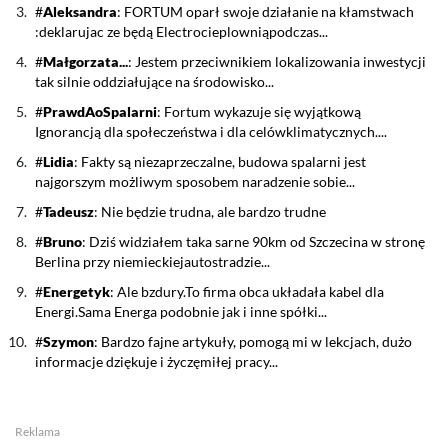
Aleksandra
: FORTUM oparł swoje działanie na kłamstwach
:deklarujac ze będą Electrocieplowniąpodczas...
Małgorzata...
: Jestem przeciwnikiem lokalizowania inwestycji
tak silnie oddziałujące na środowisko...
PrawdAoSpalarni
: Fortum wykazuje się wyjątkową
Ignorancją dla społeczeństwa i dla celówklimatycznych....
Lidia
: Fakty są niezaprzeczalne, budowa spalarni jest
najgorszym możliwym sposobem naradzenie sobie...
Tadeusz
: Nie będzie trudna, ale bardzo trudne
Bruno
: Dziś widziałem taka sarne 90km od Szczecina w stronę
Berlina przy niemieckiejautostradzie...
Energetyk
: Ale bzdury.To firma obca układała kabel dla
Energi.Sama Energa podobnie jak i inne spółki...
Szymon
: Bardzo fajne artykuły, pomogą mi w lekcjach, dużo
informacje dziękuje i życzęmiłej pracy...
Reklama