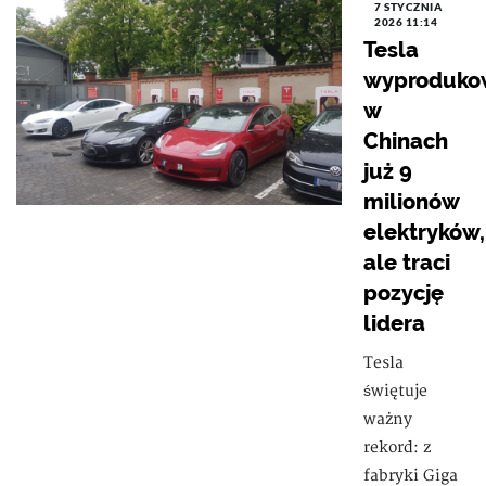
7 STYCZNIA
2026 11:14
Tesla
wyproduko
w
Chinach
już 9
milionów
elektryków,
ale traci
pozycję
lidera
Tesla
świętuje
ważny
rekord: z
fabryki Giga