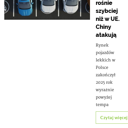
rośnie
szybciej
niż w UE.
Chiny
atakują
Rynek
pojazdów
lekkich w
Polsce
zakończył
2025 rok
wyraźnie
powyżej
tempa
Czytaj więcej