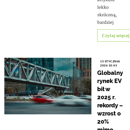
lekko
skróconą,
bardziej
Czytaj więcej
15 STYCZNIA
2026 10:43
Globalny
rynek EV
bił w
2025 r.
rekordy –
wzrost o
20%
mimo