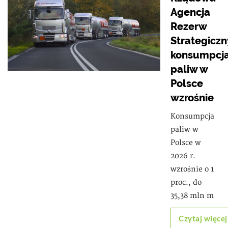
Agencja
Rezerw
Strategiczn
konsumpcj
paliw w
Polsce
wzrośnie
Konsumpcja
paliw w
Polsce w
2026 r.
wzrośnie o 1
proc., do
35,38 mln m
Czytaj więcej