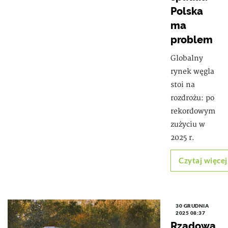
Polska
ma
problem
Globalny
rynek węgla
stoi na
rozdrożu: po
rekordowym
zużyciu w
2025 r.
Czytaj więcej
30 GRUDNIA
2025 08:37
Rządowa