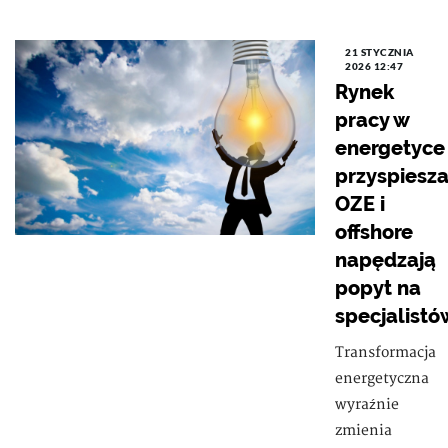
21 STYCZNIA
2026 12:47
Rynek
pracy w
energetyce
przyspiesza
OZE i
offshore
napędzają
popyt na
specjalistó
Transformacja
energetyczna
wyraźnie
zmienia