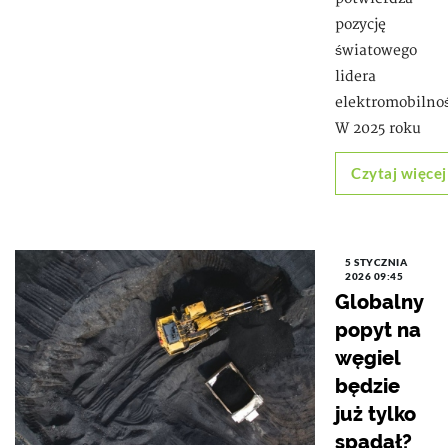
pozycję
światowego
lidera
elektromobilnoś
W 2025 roku
Czytaj więcej
5 STYCZNIA
2026 09:45
Globalny
popyt na
węgiel
będzie
już tylko
spadał?