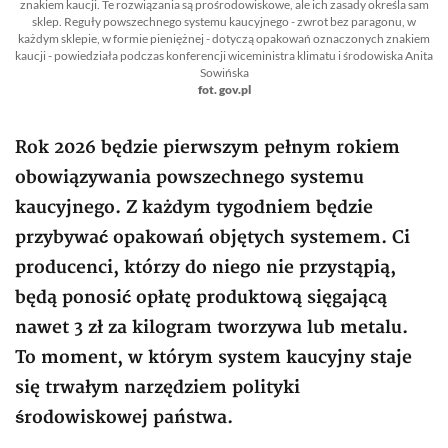
znakiem kaucji. Te rozwiązania są prośrodowiskowe, ale ich zasady określa sam
sklep. Reguły powszechnego systemu kaucyjnego - zwrot bez paragonu, w
każdym sklepie, w formie pieniężnej - dotyczą opakowań oznaczonych znakiem
kaucji - powiedziała podczas konferencji wiceministra klimatu i środowiska Anita
Sowińska
fot. gov.pl
Rok 2026 będzie pierwszym pełnym rokiem
obowiązywania powszechnego systemu
kaucyjnego. Z każdym tygodniem będzie
przybywać opakowań objętych systemem. Ci
producenci, którzy do niego nie przystąpią,
będą ponosić opłatę produktową sięgającą
nawet 3 zł za kilogram tworzywa lub metalu.
To moment, w którym system kaucyjny staje
się trwałym narzędziem polityki
środowiskowej państwa.