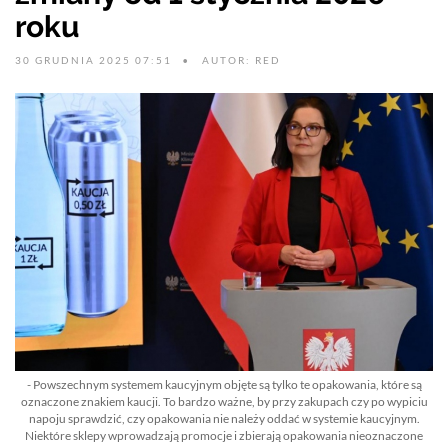
roku
30 GRUDNIA 2025 07:51
AUTOR: RED
- Powszechnym systemem kaucyjnym objęte są tylko te opakowania, które są
oznaczone znakiem kaucji. To bardzo ważne, by przy zakupach czy po wypiciu
napoju sprawdzić, czy opakowania nie należy oddać w systemie kaucyjnym.
Niektóre sklepy wprowadzają promocje i zbierają opakowania nieoznaczone