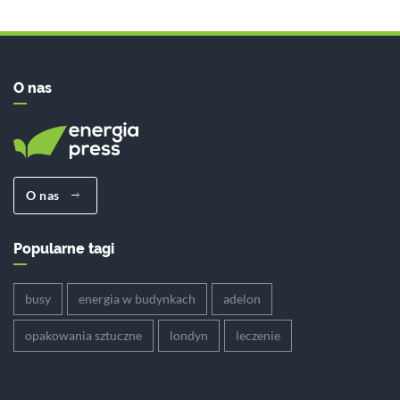
O nas
O nas
Popularne tagi
busy
energia w budynkach
adelon
opakowania sztuczne
londyn
leczenie