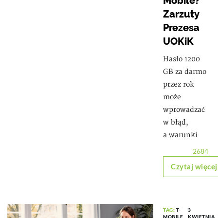
Mobile?
Zarzuty
Prezesa
UOKiK
Hasło 1200
GB za darmo
przez rok
może
wprowadzać
w błąd,
a warunki
2684
Czytaj więcej
TAG:
T-
3
MOBILE
KWIETNIA