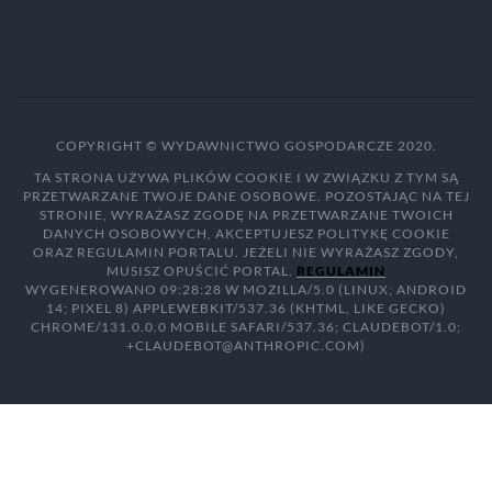
COPYRIGHT © WYDAWNICTWO GOSPODARCZE 2020.
TA STRONA UŻYWA PLIKÓW COOKIE I W ZWIĄZKU Z TYM SĄ
PRZETWARZANE TWOJE DANE OSOBOWE. POZOSTAJĄC NA TEJ
STRONIE, WYRAŻASZ ZGODĘ NA PRZETWARZANE TWOICH
DANYCH OSOBOWYCH, AKCEPTUJESZ POLITYKĘ COOKIE
ORAZ REGULAMIN PORTALU. JEŻELI NIE WYRAŻASZ ZGODY,
MUSISZ OPUŚCIĆ PORTAL.
REGULAMIN
WYGENEROWANO 09:28:28 W MOZILLA/5.0 (LINUX; ANDROID
14; PIXEL 8) APPLEWEBKIT/537.36 (KHTML, LIKE GECKO)
CHROME/131.0.0.0 MOBILE SAFARI/537.36; CLAUDEBOT/1.0;
+CLAUDEBOT@ANTHROPIC.COM)