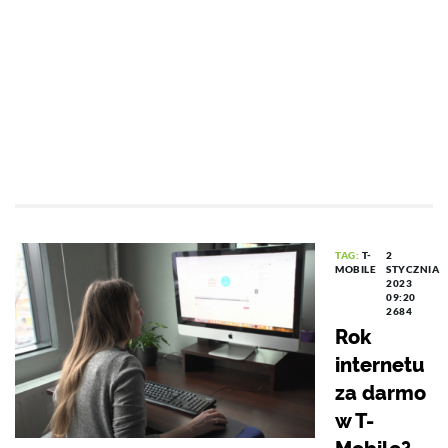
TAG:
T-
2
MOBILE
STYCZNIA
2023
09:20
2684
Rok
internetu
za darmo
w T-