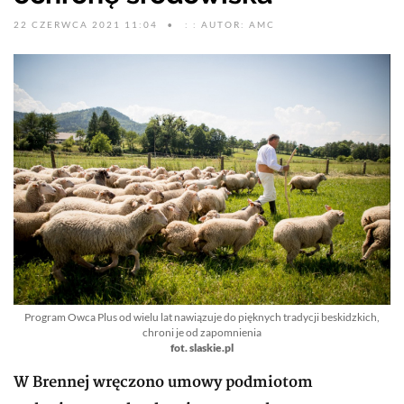
22 CZERWCA 2021 11:04
: : AUTOR: AMC
Program Owca Plus od wielu lat nawiązuje do pięknych tradycji beskidzkich,
chroni je od zapomnienia
fot. slaskie.pl
W Brennej wręczono umowy podmiotom