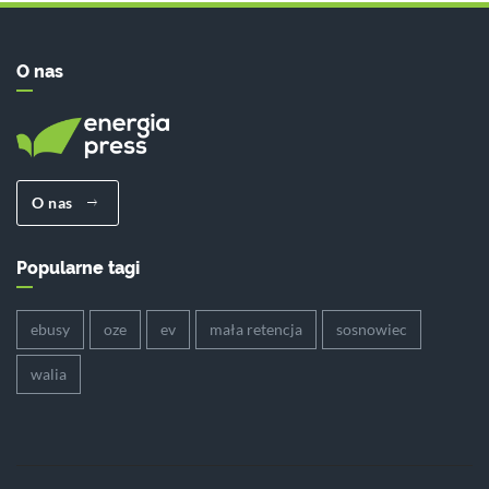
O nas
O nas
Popularne tagi
ebusy
oze
ev
mała retencja
sosnowiec
walia