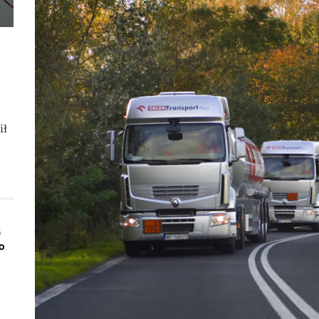
ił
ą
o