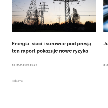
Energia, sieci i surowce pod presją –
J
ten raport pokazuje nowe ryzyka
13 MAJA 2026 09:26
8 M
Reklama