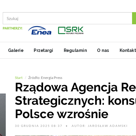
PARTNERZY:
Galerie
Przetargi
Regulamin
O nas
Kontakt
Start
Źródło: Energia Press
Rządowa Agencja R
Strategicznych: kon
Polsce wzrośnie
30 GRUDNIA 2025 08:37
AUTOR: JAROSŁAW ADAMSKI