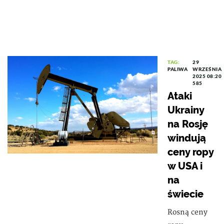
TAG:
29
PALIWA
WRZEŚNIA
2025 08:20
585
Ataki
Ukrainy
na Rosję
windują
ceny ropy
w USA i
na
świecie
Rosną ceny