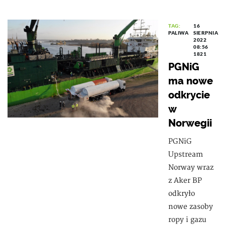
TAG:
16
PALIWA
SIERPNIA
2022
08:56
1821
PGNiG
ma nowe
odkrycie
w
Norwegii
PGNiG
Upstream
Norway wraz
z Aker BP
odkryło
nowe zasoby
ropy i gazu