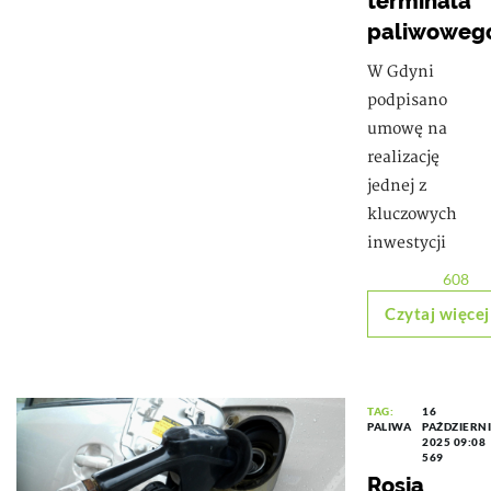
terminala
paliwoweg
W Gdyni
podpisano
umowę na
realizację
jednej z
kluczowych
inwestycji
608
Czytaj więcej
TAG:
16
PALIWA
PAŹDZIERN
2025 09:08
569
Rosja