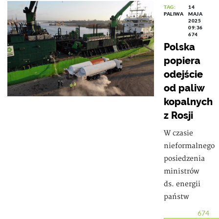
TAG:
14
PALIWA
MAJA
2025
09:36
674
Polska
popiera
odejście
od paliw
kopalnych
z Rosji
W czasie
nieformalnego
posiedzenia
ministrów
ds. energii
państw
674