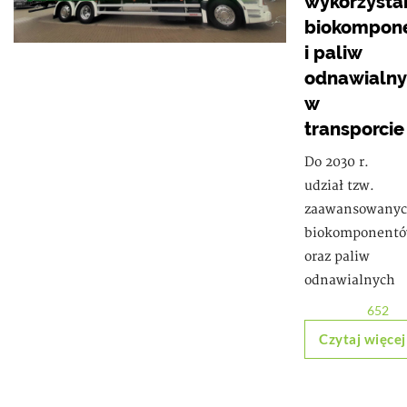
wykorzysta
biokompon
i paliw
odnawialn
w
transporcie
Do 2030 r.
udział tzw.
zaawansowany
biokomponent
oraz paliw
odnawialnych
652
Czytaj więcej