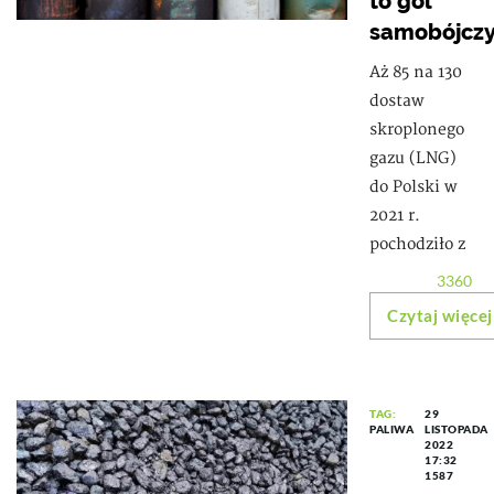
to gol
samobójcz
Aż 85 na 130
dostaw
skroplonego
gazu (LNG)
do Polski w
2021 r.
pochodziło z
3360
Czytaj więcej
TAG:
29
PALIWA
LISTOPADA
2022
17:32
1587