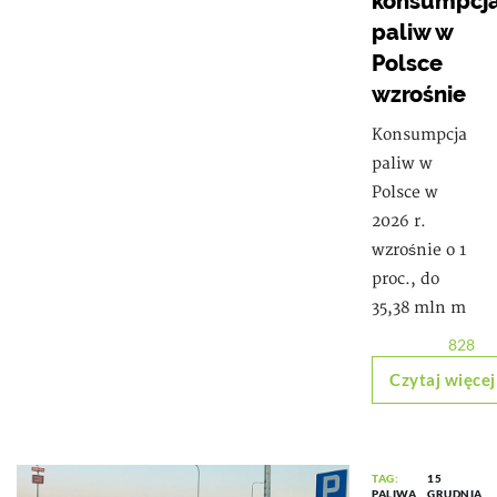
konsumpcj
paliw w
Polsce
wzrośnie
Konsumpcja
paliw w
Polsce w
2026 r.
wzrośnie o 1
proc., do
35,38 mln m
828
Czytaj więcej
TAG:
15
PALIWA
GRUDNIA