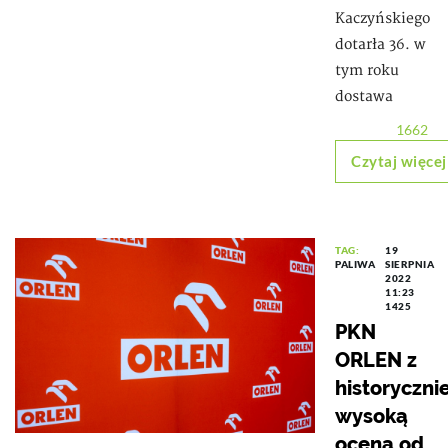
Kaczyńskiego
dotarła 36. w
tym roku
dostawa
1662
Czytaj więcej
TAG:
19
PALIWA
SIERPNIA
2022
11:23
1425
PKN
ORLEN z
historyczni
wysoką
oceną od