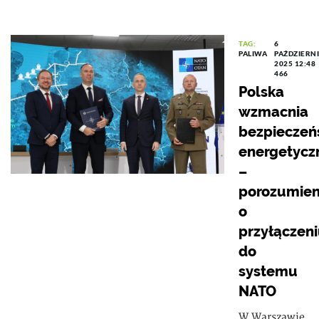
TAG:
6
PALIWA
PAŹDZIERN
2025 12:48
466
Polska
wzmacnia
bezpieczeń
energetycz
–
porozumien
o
przyłączen
do
systemu
NATO
W Warszawie