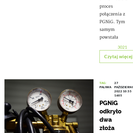
proces
połączenia z
PGNiG. Tym
samym
powstała
3021
Czytaj więcej
TAG:
27
PALIWA
PAŹDZIERN
2022 10:55
1605
PGNiG
odkryło
dwa
złoża