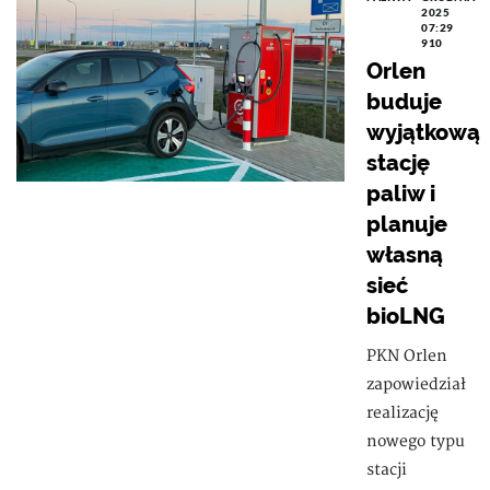
2025
07:29
910
Orlen
buduje
wyjątkową
stację
paliw i
planuje
własną
sieć
bioLNG
PKN Orlen
zapowiedział
realizację
nowego typu
stacji