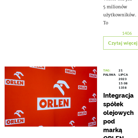
5 milionów
użytkowników.
To
1406
Czytaj więcej
TAG:
21
PALIWA
LIPCA
2023
15:08
1358
Integracja
spółek
olejowych
pod
marką