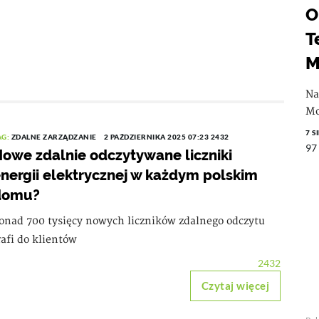
O
T
M
Na
Mo
7 S
AG:
ZDALNE ZARZĄDZANIE
2 PAŹDZIERNIKA 2025 07:23
2432
97
owe zdalnie odczytywane liczniki
nergii elektrycznej w każdym polskim
domu?
onad 700 tysięcy nowych liczników zdalnego odczytu
rafi do klientów
2432
Czytaj więcej