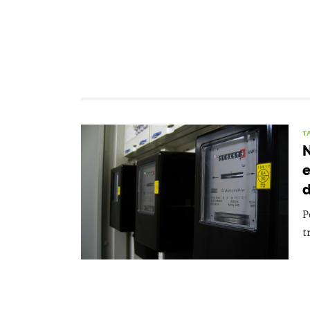
T
N
e
P
t