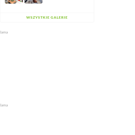
WSZYSTKIE GALERIE
klama
klama