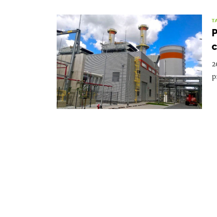
T
P
c
2
p