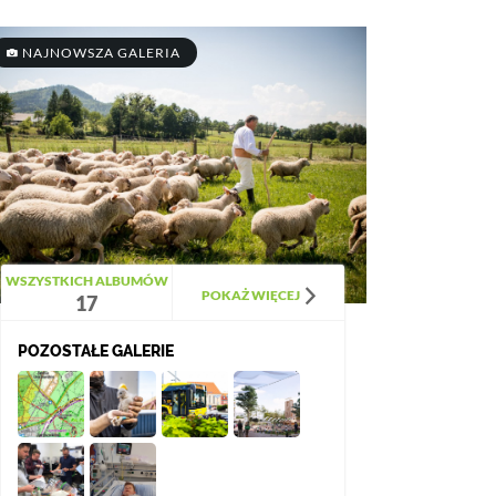
NAJNOWSZA GALERIA
WSZYSTKICH ALBUMÓW
POKAŻ WIĘCEJ
17
POZOSTAŁE GALERIE