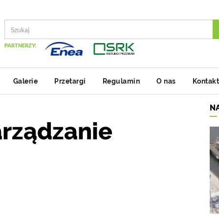
PARTNERZY:
Galerie
Przetargi
Regulamin
O nas
Kontakt
N
arządzanie