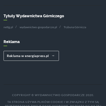
Tytuły Wydawnictwa Górniczego
nettg.pl
wydawnictwo-gospodarcze.pl
Trybuna Górnicza
Reklama
Reklama w energiapress.pl
COPYRIGHT © WYDAWNICTWO GOSPODARCZE 2020.
TA STRONA UŻYWA PLIKÓW COOKIE I W ZWIĄZKU Z TYM SĄ
PRZETWARZANE TWOJE DANE OSOBOWE. POZOSTAJĄC NA TEJ