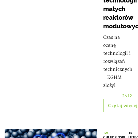
technologii
małych
reaktorów
modułowy
Czas na
ocenę
technologii i
rozwiązań
technicznych
– KGHM
złożył
2612
Czytaj więcej
TAG:
15
CHLUDZINSKI
LUTE