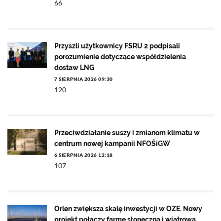
66
Przyszli użytkownicy FSRU 2 podpisali
porozumienie dotyczące współdzielenia
dostaw LNG
7 SIERPNIA 2026 09:30
120
Przeciwdziałanie suszy i zmianom klimatu w
centrum nowej kampanii NFOŚiGW
6 SIERPNIA 2026 12:18
107
Orlen zwiększa skalę inwestycji w OZE. Nowy
projekt połączy farmę słoneczną i wiatrową