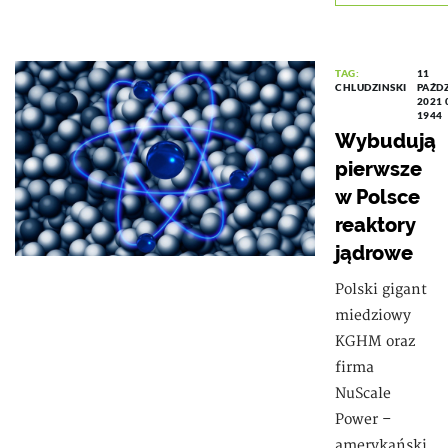
TAG:
11
CHLUDZINSKI
PAŹD
2021 
1944
Wybudują
pierwsze
w Polsce
reaktory
jądrowe
Polski gigant
miedziowy
KGHM oraz
firma
NuScale
Power –
amerykański