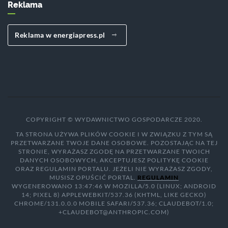
Reklama
Reklama w energiapress.pl
COPYRIGHT © WYDAWNICTWO GOSPODARCZE 2020.
TA STRONA UŻYWA PLIKÓW COOKIE I W ZWIĄZKU Z TYM SĄ
PRZETWARZANE TWOJE DANE OSOBOWE. POZOSTAJĄC NA TEJ
STRONIE, WYRAŻASZ ZGODĘ NA PRZETWARZANE TWOICH
DANYCH OSOBOWYCH, AKCEPTUJESZ POLITYKĘ COOKIE
ORAZ REGULAMIN PORTALU. JEŻELI NIE WYRAŻASZ ZGODY,
MUSISZ OPUŚCIĆ PORTAL.
REGULAMIN
WYGENEROWANO 13:47:46 W MOZILLA/5.0 (LINUX; ANDROID
14; PIXEL 8) APPLEWEBKIT/537.36 (KHTML, LIKE GECKO)
CHROME/131.0.0.0 MOBILE SAFARI/537.36; CLAUDEBOT/1.0;
+CLAUDEBOT@ANTHROPIC.COM)