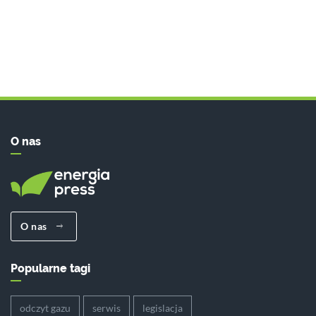
O nas
O nas
Popularne tagi
odczyt gazu
serwis
legislacja