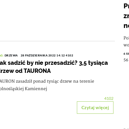
P
z
n
Po
wo
6 S
AG:
DRZEWA
28 PAŹDZIERNIKA 2022 14:12
4102
56
ak sadzić by nie przesadzić? 3,5 tysiąca
drzew od TAURONA
AURON zasadził ponad tysiąc drzew na terenie
olnośląskiej Kamiennej
4102
Czytaj więcej