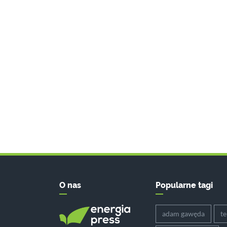
O nas
Popularne tagi
adam gawęda
t