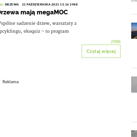
Re
AG:
DRZEWA
21 PAŹDZIERNIKA 2021 13:16
2988
Drzewa mają megaMOC
spólne sadzenie drzew, warsztaty z
pcyklingu, ekoquiz – to program
2988
Czytaj więcej
Reklama