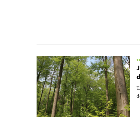
T
J
T
d