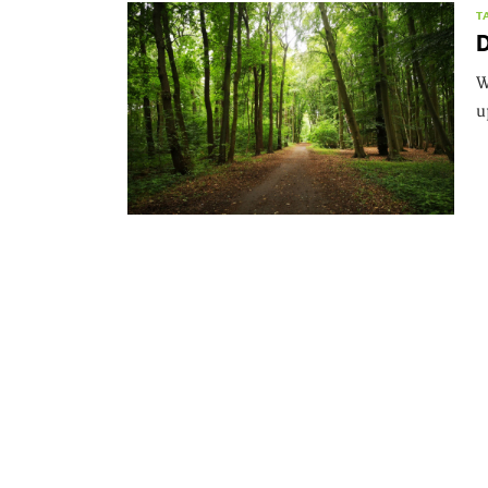
T
W
u