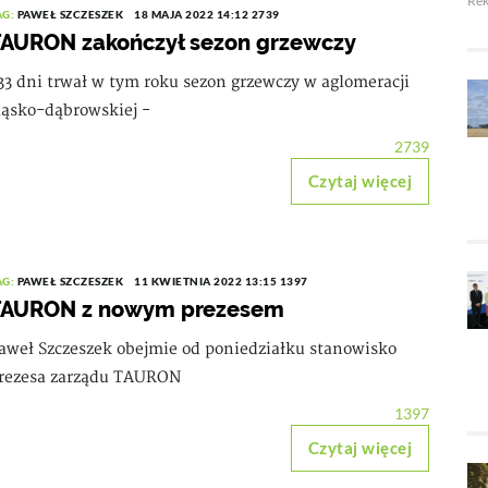
Re
AG:
PAWEŁ SZCZESZEK
18 MAJA 2022 14:12
2739
AURON zakończył sezon grzewczy
33 dni trwał w tym roku sezon grzewczy w aglomeracji
ląsko-dąbrowskiej -
2739
Czytaj więcej
AG:
PAWEŁ SZCZESZEK
11 KWIETNIA 2022 13:15
1397
TAURON z nowym prezesem
aweł Szczeszek obejmie od poniedziałku stanowisko
rezesa zarządu TAURON
1397
Czytaj więcej