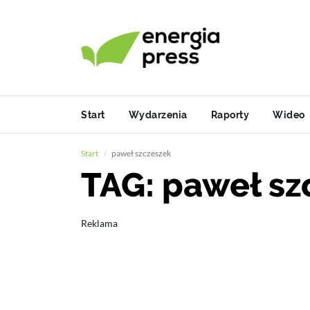
Start
Wydarzenia
Raporty
Wideo
Start
paweł szczeszek
TAG: paweł sz
Reklama