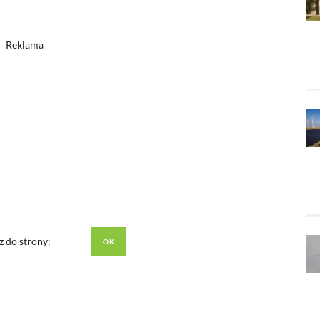
Reklama
z do strony: