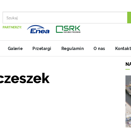
PARTNERZY:
Galerie
Przetargi
Regulamin
O nas
Kontakt
N
czeszek