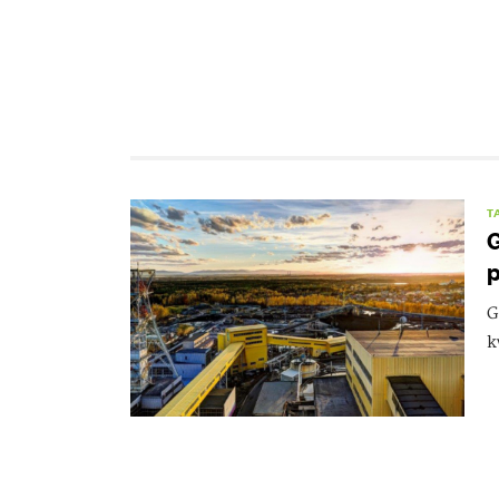
T
G
p
G
k