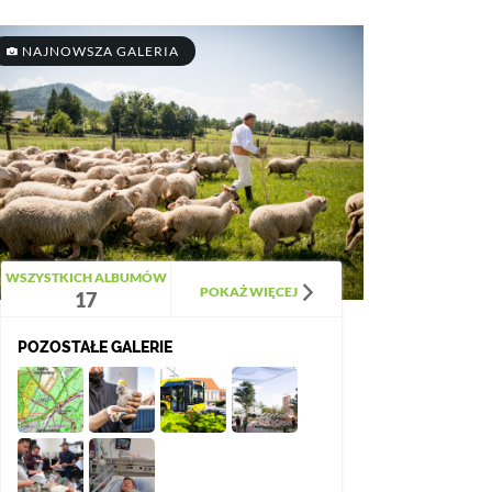
NAJNOWSZA GALERIA
WSZYSTKICH ALBUMÓW
POKAŻ WIĘCEJ
17
POZOSTAŁE GALERIE