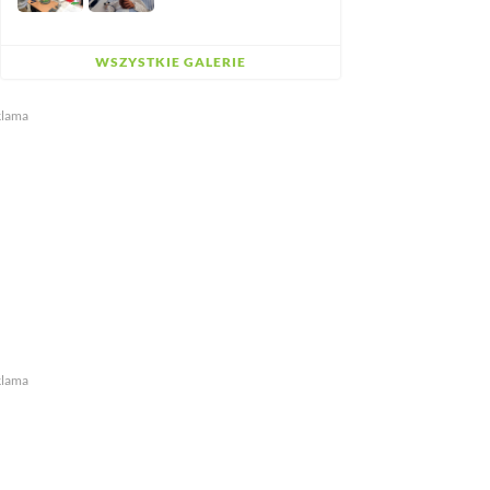
WSZYSTKIE GALERIE
klama
klama