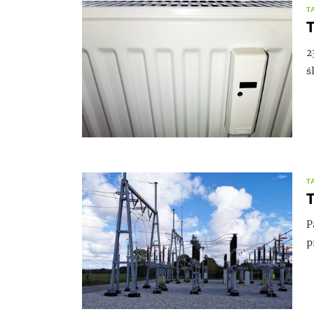
T
T
2
ś
T
P
p