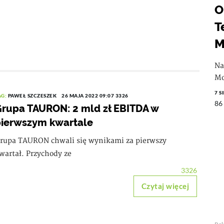
O
T
M
Na
Mo
7 S
AG:
PAWEŁ SZCZESZEK
26 MAJA 2022 09:07
3326
86
rupa TAURON: 2 mld zł EBITDA w
ierwszym kwartale
rupa TAURON chwali się wynikami za pierwszy
wartał. Przychody ze
3326
Czytaj więcej