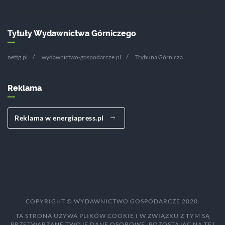
Tytuły Wydawnictwa Górniczego
nettg.pl
wydawnictwo-gospodarcze.pl
Trybuna Górnicza
Reklama
Reklama w energiapress.pl
COPYRIGHT © WYDAWNICTWO GOSPODARCZE 2020.
TA STRONA UŻYWA PLIKÓW COOKIE I W ZWIĄZKU Z TYM SĄ
PRZETWARZANE TWOJE DANE OSOBOWE. POZOSTAJĄC NA TEJ