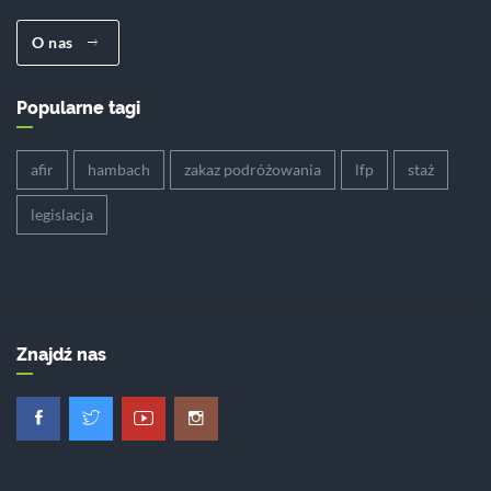
O nas
Popularne tagi
afir
hambach
zakaz podróżowania
lfp
staż
legislacja
Znajdź nas