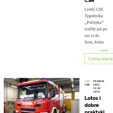
CSR
Listki CSR
Tygodnika
„Polityka”
trafiły już po
raz 11 do
firm, które
1990
Czytaj więcej
TAG:
30 MAJA
CSR
2022
11:24
1978
Lotos i
dobre
praktyki