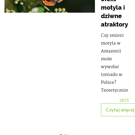
motyla i
dziwne
atraktory
Czy śmierć
motyla w
Amazonii
może
wywołać
tornado w
Polsce?
Teoretycznie
2875
Czytaj więcej