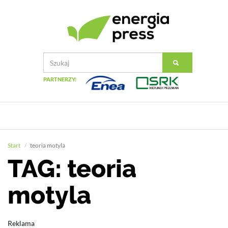
PARTNERZY:
Start
teoria motyla
TAG: teoria
motyla
Reklama