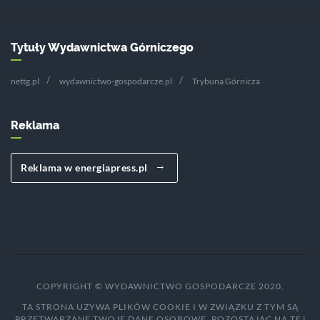
Tytuły Wydawnictwa Górniczego
nettg.pl
wydawnictwo-gospodarcze.pl
Trybuna Górnicza
Reklama
Reklama w energiapress.pl
COPYRIGHT © WYDAWNICTWO GOSPODARCZE 2020.
TA STRONA UŻYWA PLIKÓW COOKIE I W ZWIĄZKU Z TYM SĄ
PRZETWARZANE TWOJE DANE OSOBOWE. POZOSTAJĄC NA TEJ