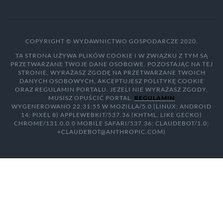
COPYRIGHT © WYDAWNICTWO GOSPODARCZE 2020.
TA STRONA UŻYWA PLIKÓW COOKIE I W ZWIĄZKU Z TYM SĄ
PRZETWARZANE TWOJE DANE OSOBOWE. POZOSTAJĄC NA TEJ
STRONIE, WYRAŻASZ ZGODĘ NA PRZETWARZANE TWOICH
DANYCH OSOBOWYCH, AKCEPTUJESZ POLITYKĘ COOKIE
ORAZ REGULAMIN PORTALU. JEŻELI NIE WYRAŻASZ ZGODY,
MUSISZ OPUŚCIĆ PORTAL.
REGULAMIN
WYGENEROWANO 22:31:55 W MOZILLA/5.0 (LINUX; ANDROID
14; PIXEL 8) APPLEWEBKIT/537.36 (KHTML, LIKE GECKO)
CHROME/131.0.0.0 MOBILE SAFARI/537.36; CLAUDEBOT/1.0;
+CLAUDEBOT@ANTHROPIC.COM)