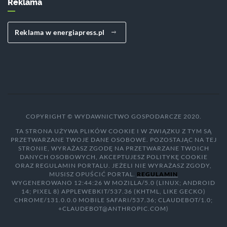
Reklama
Reklama w energiapress.pl
COPYRIGHT © WYDAWNICTWO GOSPODARCZE 2020.
TA STRONA UŻYWA PLIKÓW COOKIE I W ZWIĄZKU Z TYM SĄ
PRZETWARZANE TWOJE DANE OSOBOWE. POZOSTAJĄC NA TEJ
STRONIE, WYRAŻASZ ZGODĘ NA PRZETWARZANE TWOICH
DANYCH OSOBOWYCH, AKCEPTUJESZ POLITYKĘ COOKIE
ORAZ REGULAMIN PORTALU. JEŻELI NIE WYRAŻASZ ZGODY,
MUSISZ OPUŚCIĆ PORTAL.
REGULAMIN
WYGENEROWANO 12:44:26 W MOZILLA/5.0 (LINUX; ANDROID
14; PIXEL 8) APPLEWEBKIT/537.36 (KHTML, LIKE GECKO)
CHROME/131.0.0.0 MOBILE SAFARI/537.36; CLAUDEBOT/1.0;
+CLAUDEBOT@ANTHROPIC.COM)