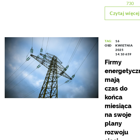
730
Czytaj więcej
TAG:
16
OSD
KWIETNIA
2025
14:10
659
Firmy
energetycz
mają
czas do
końca
miesiąca
na swoje
plany
rozwoju