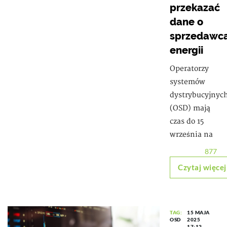
przekazać
dane o
sprzedawc
energii
Operatorzy
systemów
dystrybucyjnyc
(OSD) mają
czas do 15
września na
877
Czytaj więcej
TAG:
15 MAJA
OSD
2025
17:12