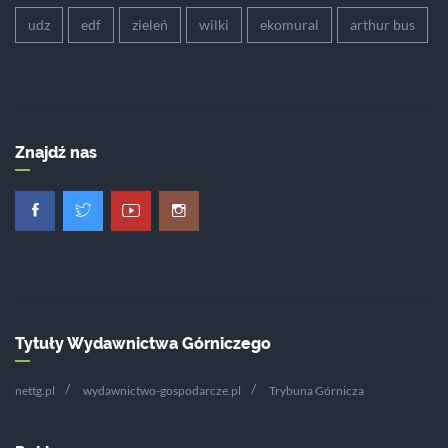
udz
edf
zieleń
wilki
ekomural
arthur bus
Znajdź nas
Tytuły Wydawnictwa Górniczego
nettg.pl
wydawnictwo-gospodarcze.pl
Trybuna Górnicza