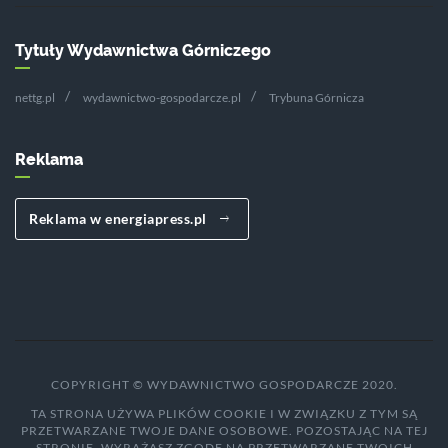
Tytuły Wydawnictwa Górniczego
nettg.pl
wydawnictwo-gospodarcze.pl
Trybuna Górnicza
Reklama
Reklama w energiapress.pl
COPYRIGHT © WYDAWNICTWO GOSPODARCZE 2020.
TA STRONA UŻYWA PLIKÓW COOKIE I W ZWIĄZKU Z TYM SĄ
PRZETWARZANE TWOJE DANE OSOBOWE. POZOSTAJĄC NA TEJ
STRONIE, WYRAŻASZ ZGODĘ NA PRZETWARZANE TWOICH