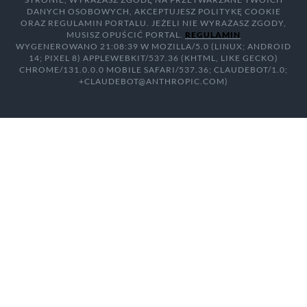
DANYCH OSOBOWYCH, AKCEPTUJESZ POLITYKĘ COOKIE
ORAZ REGULAMIN PORTALU. JEŻELI NIE WYRAŻASZ ZGODY,
MUSISZ OPUŚCIĆ PORTAL.
REGULAMIN
WYGENEROWANO 21:08:39 W MOZILLA/5.0 (LINUX; ANDROID
14; PIXEL 8) APPLEWEBKIT/537.36 (KHTML, LIKE GECKO)
CHROME/131.0.0.0 MOBILE SAFARI/537.36; CLAUDEBOT/1.0;
+CLAUDEBOT@ANTHROPIC.COM)