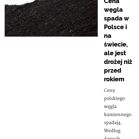
Cena
węgla
spada w
Polsce i
na
świecie,
ale jest
drożej niż
przed
rokiem
Ceny
polskiego
węgla
kamiennego
spadają.
Według
danych