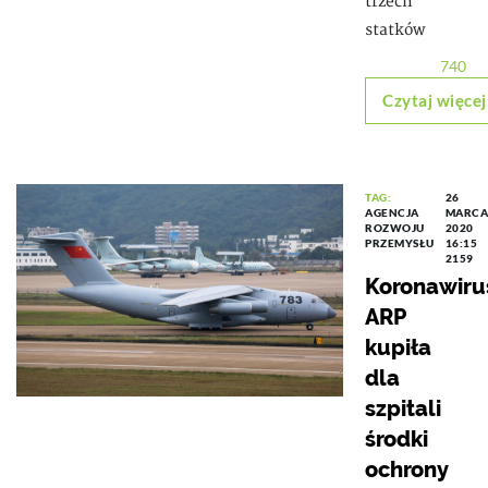
trzech
statków
740
Czytaj więcej
TAG:
26
AGENCJA
MARCA
ROZWOJU
2020
PRZEMYSŁU
16:15
2159
Koronawiru
ARP
kupiła
dla
szpitali
środki
ochrony