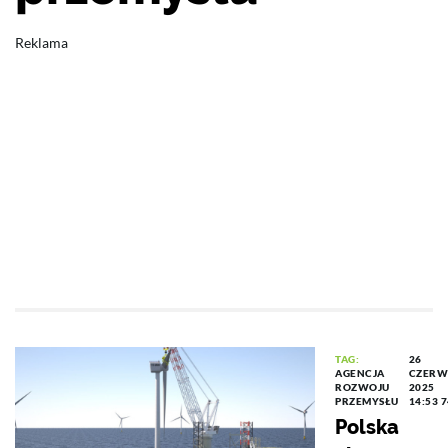
Reklama
TAG:
26
AGENCJA
CZERW
ROZWOJU
2025
PRZEMYSŁU
14:53
7
Polska