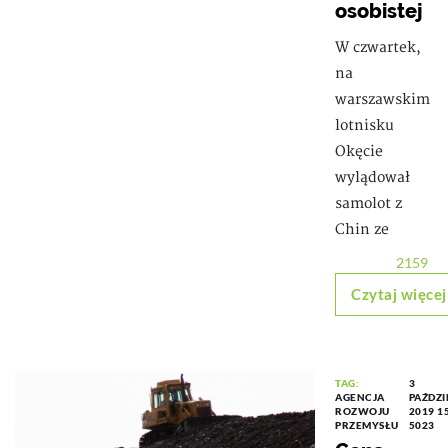
osobistej
W czwartek,
na
warszawskim
lotnisku
Okęcie
wylądował
samolot z
Chin ze
2159
Czytaj więcej
TAG:
3
AGENCJA
PAŹDZI
ROZWOJU
2019 1
PRZEMYSŁU
5023