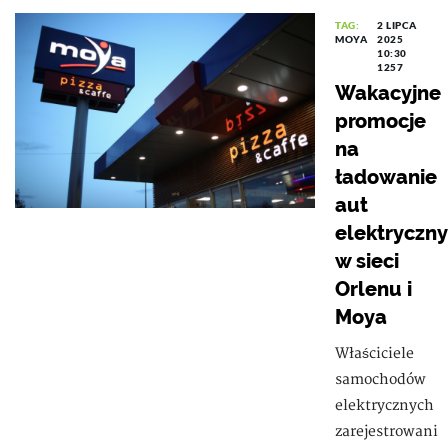
TAG:
2 LIPCA
MOYA
2025
10:30
1257
Wakacyjne
promocje
na
ładowanie
aut
elektryczn
w sieci
Orlenu i
Moya
Właściciele
samochodów
elektrycznych
zarejestrowani