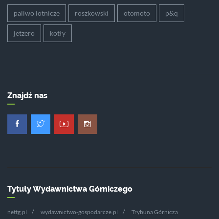
paliwo lotnicze
roszkowski
otomoto
p&q
jetzero
kotły
Znajdź nas
Tytuły Wydawnictwa Górniczego
nettg.pl
wydawnictwo-gospodarcze.pl
Trybuna Górnicza