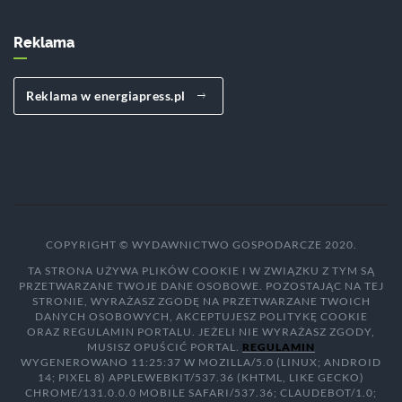
Reklama
Reklama w energiapress.pl
COPYRIGHT © WYDAWNICTWO GOSPODARCZE 2020.
TA STRONA UŻYWA PLIKÓW COOKIE I W ZWIĄZKU Z TYM SĄ
PRZETWARZANE TWOJE DANE OSOBOWE. POZOSTAJĄC NA TEJ
STRONIE, WYRAŻASZ ZGODĘ NA PRZETWARZANE TWOICH
DANYCH OSOBOWYCH, AKCEPTUJESZ POLITYKĘ COOKIE
ORAZ REGULAMIN PORTALU. JEŻELI NIE WYRAŻASZ ZGODY,
MUSISZ OPUŚCIĆ PORTAL.
REGULAMIN
WYGENEROWANO 11:25:37 W MOZILLA/5.0 (LINUX; ANDROID
14; PIXEL 8) APPLEWEBKIT/537.36 (KHTML, LIKE GECKO)
CHROME/131.0.0.0 MOBILE SAFARI/537.36; CLAUDEBOT/1.0;