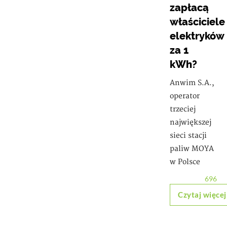
zapłacą
właściciele
elektryków
za 1
kWh?
Anwim S.A.,
operator
trzeciej
największej
sieci stacji
paliw MOYA
w Polsce
696
Czytaj więcej