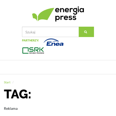
PARTNERZY:
Start
TAG:
Reklama