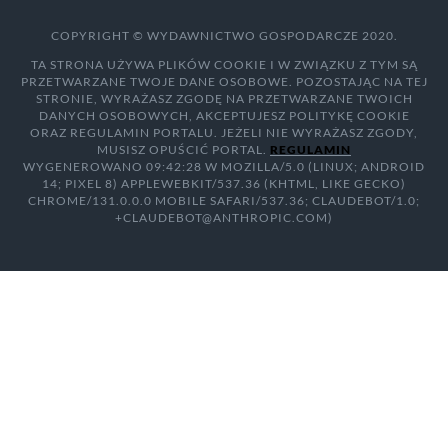
COPYRIGHT © WYDAWNICTWO GOSPODARCZE 2020.
TA STRONA UŻYWA PLIKÓW COOKIE I W ZWIĄZKU Z TYM SĄ
PRZETWARZANE TWOJE DANE OSOBOWE. POZOSTAJĄC NA TEJ
STRONIE, WYRAŻASZ ZGODĘ NA PRZETWARZANE TWOICH
DANYCH OSOBOWYCH, AKCEPTUJESZ POLITYKĘ COOKIE
ORAZ REGULAMIN PORTALU. JEŻELI NIE WYRAŻASZ ZGODY,
MUSISZ OPUŚCIĆ PORTAL.
REGULAMIN
WYGENEROWANO 09:42:28 W MOZILLA/5.0 (LINUX; ANDROID
14; PIXEL 8) APPLEWEBKIT/537.36 (KHTML, LIKE GECKO)
CHROME/131.0.0.0 MOBILE SAFARI/537.36; CLAUDEBOT/1.0;
+CLAUDEBOT@ANTHROPIC.COM)