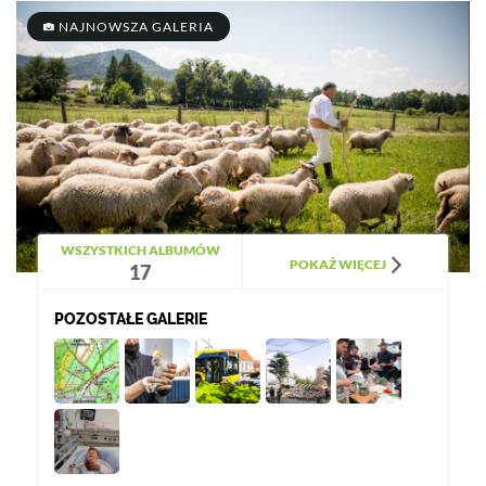
NAJNOWSZA GALERIA
WSZYSTKICH ALBUMÓW
POKAŻ WIĘCEJ
17
POZOSTAŁE GALERIE