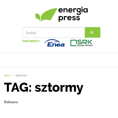
PARTNERZY:
Start
sztormy
TAG: sztormy
Reklama