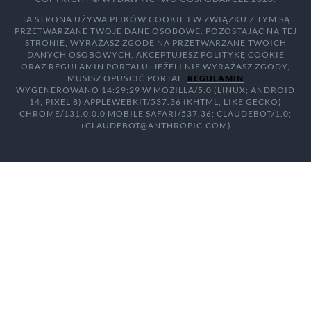
TA STRONA UŻYWA PLIKÓW COOKIE I W ZWIĄZKU Z TYM SĄ
PRZETWARZANE TWOJE DANE OSOBOWE. POZOSTAJĄC NA TEJ
STRONIE, WYRAŻASZ ZGODĘ NA PRZETWARZANE TWOICH
DANYCH OSOBOWYCH, AKCEPTUJESZ POLITYKĘ COOKIE
ORAZ REGULAMIN PORTALU. JEŻELI NIE WYRAŻASZ ZGODY,
MUSISZ OPUŚCIĆ PORTAL.
REGULAMIN
WYGENEROWANO 14:29:29 W MOZILLA/5.0 (LINUX; ANDROID
14; PIXEL 8) APPLEWEBKIT/537.36 (KHTML, LIKE GECKO)
CHROME/131.0.0.0 MOBILE SAFARI/537.36; CLAUDEBOT/1.0;
+CLAUDEBOT@ANTHROPIC.COM)