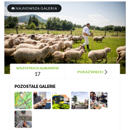
NAJNOWSZA GALERIA
WSZYSTKICH ALBUMÓW
POKAŻ WIĘCEJ
17
POZOSTAŁE GALERIE