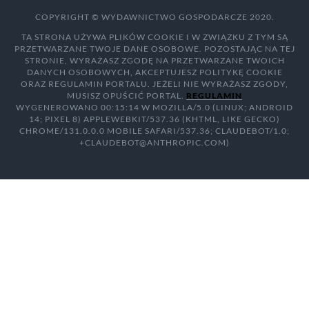
COPYRIGHT © WYDAWNICTWO GOSPODARCZE 2020.
TA STRONA UŻYWA PLIKÓW COOKIE I W ZWIĄZKU Z TYM SĄ
PRZETWARZANE TWOJE DANE OSOBOWE. POZOSTAJĄC NA TEJ
STRONIE, WYRAŻASZ ZGODĘ NA PRZETWARZANE TWOICH
DANYCH OSOBOWYCH, AKCEPTUJESZ POLITYKĘ COOKIE
ORAZ REGULAMIN PORTALU. JEŻELI NIE WYRAŻASZ ZGODY,
MUSISZ OPUŚCIĆ PORTAL.
REGULAMIN
WYGENEROWANO 00:15:14 W MOZILLA/5.0 (LINUX; ANDROID
14; PIXEL 8) APPLEWEBKIT/537.36 (KHTML, LIKE GECKO)
CHROME/131.0.0.0 MOBILE SAFARI/537.36; CLAUDEBOT/1.0;
+CLAUDEBOT@ANTHROPIC.COM)