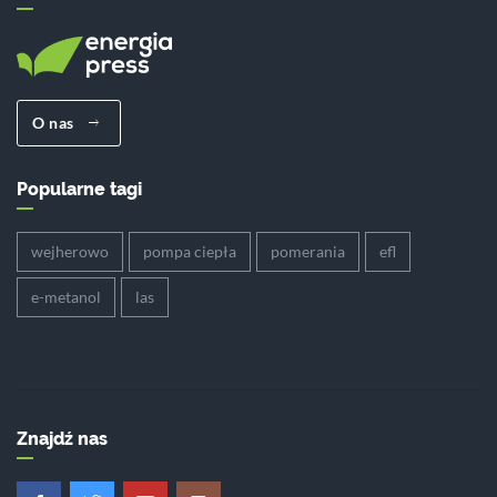
O nas
Popularne tagi
wejherowo
pompa ciepła
pomerania
efl
e-metanol
las
Znajdź nas