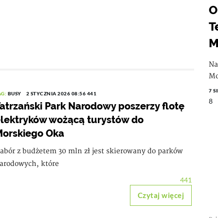
O
T
M
Na
Mo
7 S
AG:
BUSY
2 STYCZNIA 2026 08:56
441
8
atrzański Park Narodowy poszerzy flotę
lektryków wożącą turystów do
orskiego Oka
abór z budżetem 30 mln zł jest skierowany do parków
arodowych, które
441
Czytaj więcej