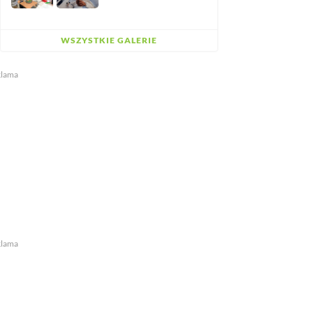
WSZYSTKIE GALERIE
klama
klama