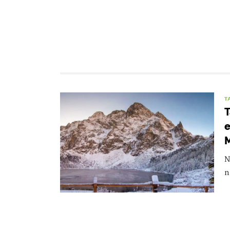
T
T
e
M
N
n