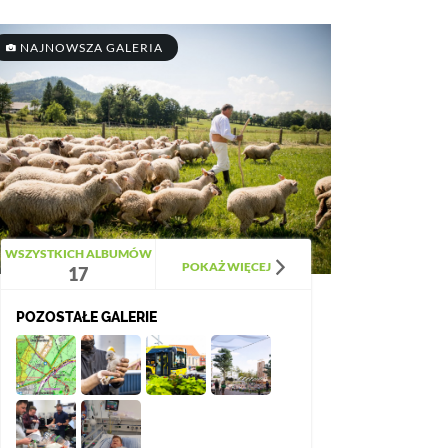
NAJNOWSZA GALERIA
WSZYSTKICH ALBUMÓW
POKAŻ WIĘCEJ
17
POZOSTAŁE GALERIE