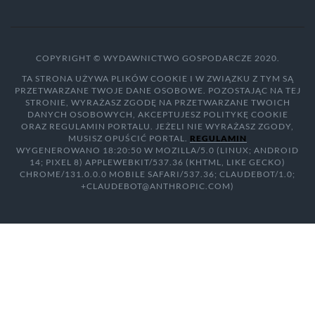
COPYRIGHT © WYDAWNICTWO GOSPODARCZE 2020.
TA STRONA UŻYWA PLIKÓW COOKIE I W ZWIĄZKU Z TYM SĄ
PRZETWARZANE TWOJE DANE OSOBOWE. POZOSTAJĄC NA TEJ
STRONIE, WYRAŻASZ ZGODĘ NA PRZETWARZANE TWOICH
DANYCH OSOBOWYCH, AKCEPTUJESZ POLITYKĘ COOKIE
ORAZ REGULAMIN PORTALU. JEŻELI NIE WYRAŻASZ ZGODY,
MUSISZ OPUŚCIĆ PORTAL.
REGULAMIN
WYGENEROWANO 18:20:50 W MOZILLA/5.0 (LINUX; ANDROID
14; PIXEL 8) APPLEWEBKIT/537.36 (KHTML, LIKE GECKO)
CHROME/131.0.0.0 MOBILE SAFARI/537.36; CLAUDEBOT/1.0;
+CLAUDEBOT@ANTHROPIC.COM)