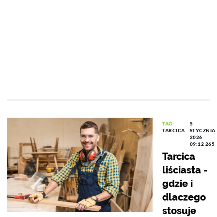
TAG:
5
TARCICA
STYCZNIA
2026
09:12
265
Tarcica
liściasta -
gdzie i
dlaczego
stosuje