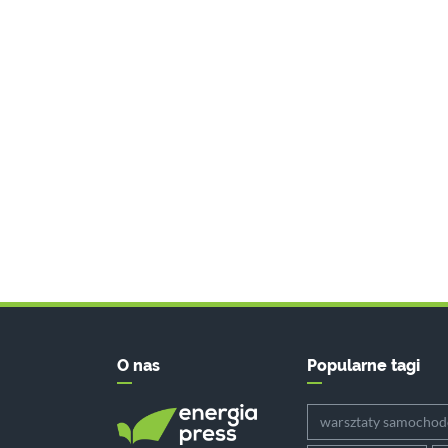
O nas
Popularne tagi
warsztaty samocho