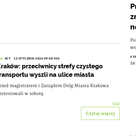
P
z
n
Po
wo
6 S
AG:
SCT
12 STYCZNIA 2026 09:08
430
56
raków: przeciwnicy strefy czystego
ransportu wyszli na ulice miasta
rzed magistratem i Zarządem Dróg Miasta Krakowa
rotestowali w sobotę
430
Czytaj więcej