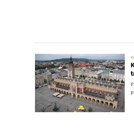
T
K
t
P
p