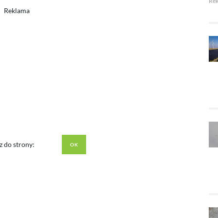
Re
Reklama
z do strony: