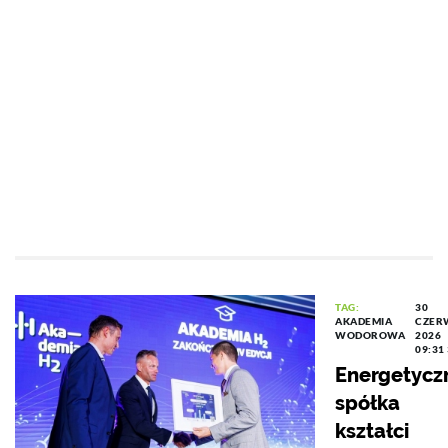
TAG:
30
AKADEMIA
CZER
WODOROWA
2026
09:31
Energetycz
spółka
kształci