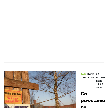
TAG:
KWK
22
CENTRUM
LUTEGO
2020
14:03
3576
Co
powstanie
na