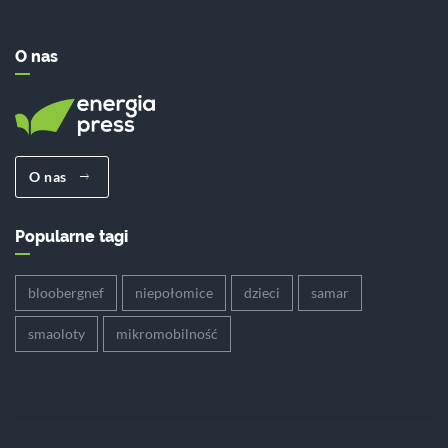
O nas
O nas
Popularne tagi
bloobergnef
niepołomice
dzieci
samar
smaoloty
mikromobilność