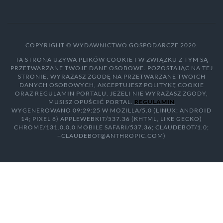
COPYRIGHT © WYDAWNICTWO GOSPODARCZE 2020.
TA STRONA UŻYWA PLIKÓW COOKIE I W ZWIĄZKU Z TYM SĄ
PRZETWARZANE TWOJE DANE OSOBOWE. POZOSTAJĄC NA TEJ
STRONIE, WYRAŻASZ ZGODĘ NA PRZETWARZANE TWOICH
DANYCH OSOBOWYCH, AKCEPTUJESZ POLITYKĘ COOKIE
ORAZ REGULAMIN PORTALU. JEŻELI NIE WYRAŻASZ ZGODY,
MUSISZ OPUŚCIĆ PORTAL.
REGULAMIN
WYGENEROWANO 09:29:25 W MOZILLA/5.0 (LINUX; ANDROID
14; PIXEL 8) APPLEWEBKIT/537.36 (KHTML, LIKE GECKO)
CHROME/131.0.0.0 MOBILE SAFARI/537.36; CLAUDEBOT/1.0;
+CLAUDEBOT@ANTHROPIC.COM)