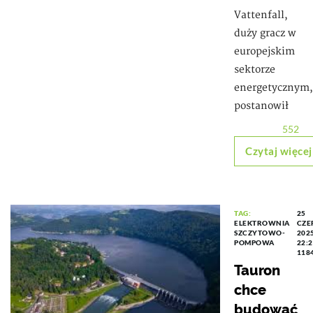
Vattenfall,
duży gracz w
europejskim
sektorze
energetycznym,
postanowił
552
Czytaj więcej
TAG:
25
ELEKTROWNIA
CZE
SZCZYTOWO-
202
POMPOWA
22:
118
Tauron
chce
budować