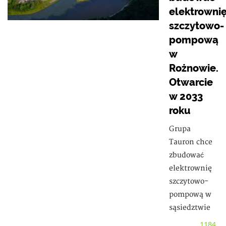
elektrowni
szczytowo-
pompową
w
Rożnowie.
Otwarcie
w 2033
roku
Grupa
Tauron chce
zbudować
elektrownię
szczytowo-
pompową w
sąsiedztwie
1184