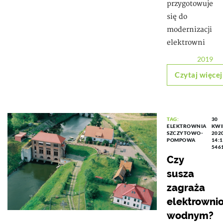
przygotowuje
się do
modernizacji
elektrowni
2019
Czytaj więcej
TAG:
30
ELEKTROWNIA
KWI
SZCZYTOWO-
202
POMPOWA
14:
546
Czy
susza
zagraża
elektrowni
wodnym?