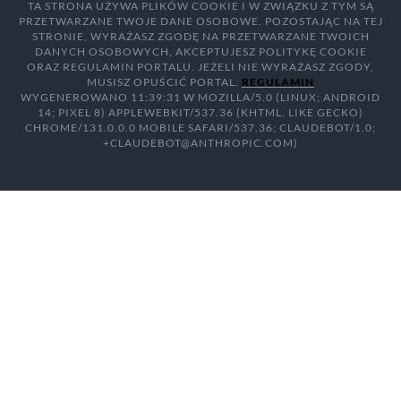
TA STRONA UŻYWA PLIKÓW COOKIE I W ZWIĄZKU Z TYM SĄ
PRZETWARZANE TWOJE DANE OSOBOWE. POZOSTAJĄC NA TEJ
STRONIE, WYRAŻASZ ZGODĘ NA PRZETWARZANE TWOICH
DANYCH OSOBOWYCH, AKCEPTUJESZ POLITYKĘ COOKIE
ORAZ REGULAMIN PORTALU. JEŻELI NIE WYRAŻASZ ZGODY,
MUSISZ OPUŚCIĆ PORTAL.
REGULAMIN
WYGENEROWANO 11:39:31 W MOZILLA/5.0 (LINUX; ANDROID
14; PIXEL 8) APPLEWEBKIT/537.36 (KHTML, LIKE GECKO)
CHROME/131.0.0.0 MOBILE SAFARI/537.36; CLAUDEBOT/1.0;
+CLAUDEBOT@ANTHROPIC.COM)