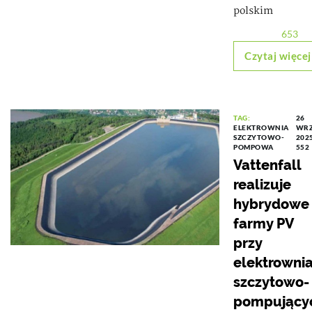
polskim
653
Czytaj więcej
TAG:
26
ELEKTROWNIA
WRZ
SZCZYTOWO-
2025
POMPOWA
552
Vattenfall
realizuje
hybrydowe
farmy PV
przy
elektrowni
szczytowo-
pompujący