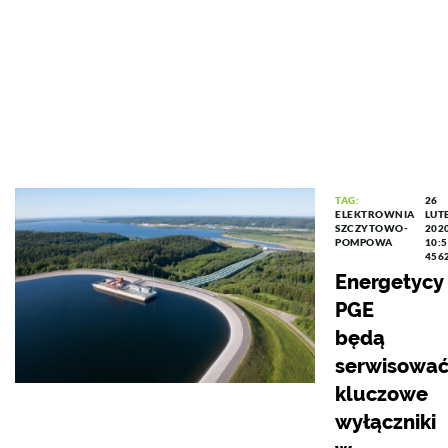
TAG:
26
ELEKTROWNIA
LUT
SZCZYTOWO-
202
POMPOWA
10:
456
Energetycy
PGE
będą
serwisowa
kluczowe
wyłączniki