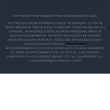
COPYRIGHT © WYDAWNICTWO GOSPODARCZE 2020.
TA STRONA UŻYWA PLIKÓW COOKIE I W ZWIĄZKU Z TYM SĄ
PRZETWARZANE TWOJE DANE OSOBOWE. POZOSTAJĄC NA TEJ
STRONIE, WYRAŻASZ ZGODĘ NA PRZETWARZANE TWOICH
DANYCH OSOBOWYCH, AKCEPTUJESZ POLITYKĘ COOKIE
ORAZ REGULAMIN PORTALU. JEŻELI NIE WYRAŻASZ ZGODY,
MUSISZ OPUŚCIĆ PORTAL.
REGULAMIN
WYGENEROWANO 01:22:02 W MOZILLA/5.0 (LINUX; ANDROID
14; PIXEL 8) APPLEWEBKIT/537.36 (KHTML, LIKE GECKO)
CHROME/131.0.0.0 MOBILE SAFARI/537.36; CLAUDEBOT/1.0;
+CLAUDEBOT@ANTHROPIC.COM)