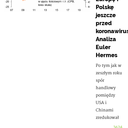
Polskę
jeszcze
przed
koronawiru
Analiza
Euler
Hermes
Po tym jak w
zeszłym roku
spór
handlowy
pomiędzy
USA i
Chinami
zredukował
3624