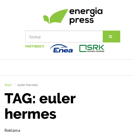
PARTNERZY:
Start
euler hermes
TAG: euler
hermes
Reklama