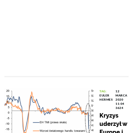
TAG:
12
EULER
MARCA
HERMES
2020
11:04
3624
Kryzys
uderzył w
Europę i