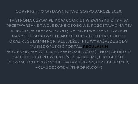
COPYRIGHT © WYDAWNICTWO GOSPODARCZE 2020.
TA STRONA UŻYWA PLIKÓW COOKIE I W ZWIĄZKU Z TYM SĄ
PRZETWARZANE TWOJE DANE OSOBOWE. POZOSTAJĄC NA TEJ
STRONIE, WYRAŻASZ ZGODĘ NA PRZETWARZANE TWOICH
DANYCH OSOBOWYCH, AKCEPTUJESZ POLITYKĘ COOKIE
ORAZ REGULAMIN PORTALU. JEŻELI NIE WYRAŻASZ ZGODY,
MUSISZ OPUŚCIĆ PORTAL.
REGULAMIN
WYGENEROWANO 15:09:29 W MOZILLA/5.0 (LINUX; ANDROID
14; PIXEL 8) APPLEWEBKIT/537.36 (KHTML, LIKE GECKO)
CHROME/131.0.0.0 MOBILE SAFARI/537.36; CLAUDEBOT/1.0;
+CLAUDEBOT@ANTHROPIC.COM)