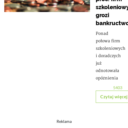
szkoleniow
grozi
bankructw
Ponad
połowa firm
szkoleniowych
i doradczych
już
odnotowała
opóźnienia
5403
Czytaj więcej
Reklama