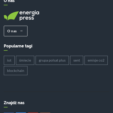
O nas
O nas
Popularne tagi
iot
śmiecie
grupa polsat plus
sent
emisje co2
blockchain
Znajdź nas