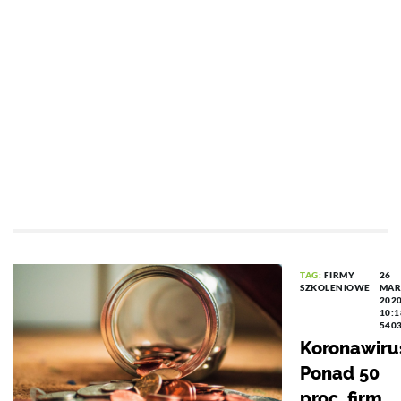
TAG:
FIRMY
26
SZKOLENIOWE
MAR
202
10:1
540
Koronawiru
Ponad 50
proc. firm