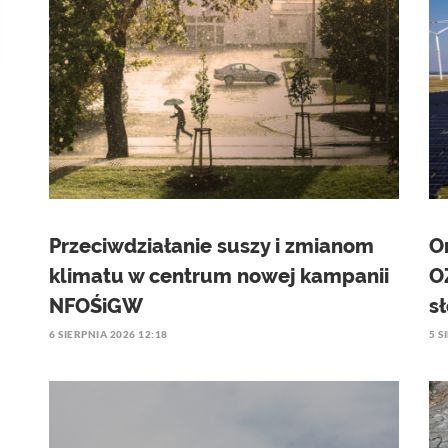
Przeciwdziałanie suszy i zmianom
O
klimatu w centrum nowej kampanii
O
NFOŚiGW
s
6 SIERPNIA 2026 12:18
5 S