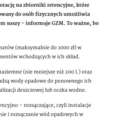
tację na zbiorniki retencyjne, które
owany do osób fizycznych umożliwia
em suszy - informuje GZM. To ważne, bo
sztów (maksymalnie do 1000 zł) w
ementów wchodzących w ich skład.
ziemne (nie mniejsze niż 200 l.) oraz
omadzą wody opadowe do ponownego ich
lizacji deszczowej lub oczka wodne.
cyjno – rozsączające, czyli instalacje
nie i rozsączanie wód opadowych w