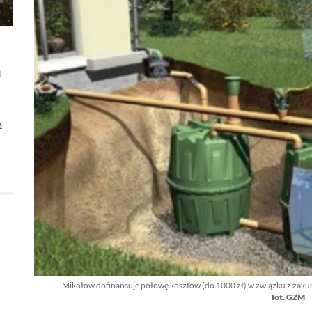
m
h
Mikołów dofinansuje połowę kosztów (do 1000 zł) w związku z zakup
fot. GZM