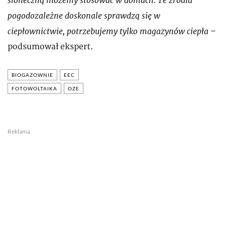
słoneczną możemy stosować w domach. Te źródła
pogodozależne doskonale sprawdzą się w
ciepłownictwie, potrzebujemy tylko magazynów ciepła
–
podsumował ekspert.
BIOGAZOWNIE
EEC
FOTOWOLTAIKA
OZE
Reklama