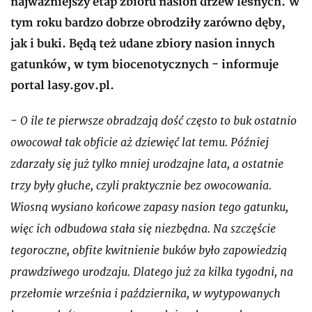
najważniejszy etap zbioru nasion drzew leśnych. W
tym roku bardzo dobrze obrodziły zarówno dęby,
jak i buki. Będą też udane zbiory nasion innych
gatunków, w tym biocenotycznych - informuje
portal lasy.gov.pl.
O ile te pierwsze obradzają dość często to buk ostatnio
-
owocował tak obficie aż dziewięć lat temu. Później
zdarzały się już tylko mniej urodzajne lata, a ostatnie
trzy były głuche, czyli praktycznie bez owocowania.
Wiosną wysiano końcowe zapasy nasion tego gatunku,
więc ich odbudowa stała się niezbędna. Na szczęście
tegoroczne, obfite kwitnienie buków było zapowiedzią
prawdziwego urodzaju. Dlatego już za kilka tygodni, na
przełomie września i października, w wytypowanych