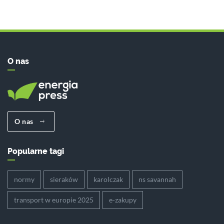
O nas
O nas
Popularne tagi
normy
sieraków
karolczak
ns savannah
transport w europie 2025
e-zakupy