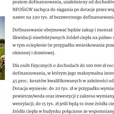
poziom dofinansowania, uzależniony od dochod
NFOŚiGW zachęca do sięgania po dotacje przez ws
nawet na 290 tys. zł bezzwrotnego dofinansowani
Dofinasowanie obejmować będzie zakup i montaż 
likwidacji nieefektywnych źródeł ciepła na paliwo
w tym ocieplenie (w przypadku wnioskowania przez
okiennej i drzwiowej.
Dla osób fizycznych o dochodach do 100 000 zł r
dofinansowania, w którym jego maksymalna inten
45 proc. kosztów kwalifikowanych w zależności od
Dotacja wyniesie: do 20 tys. zł w przypadku wymia
powietrze/woda oraz inwestycji z zakresu wymiany
wentylacji; do 15 tys. zł jeśli będą to inne źródła 
źródła ciepła w budynku połączone ze wspomniany