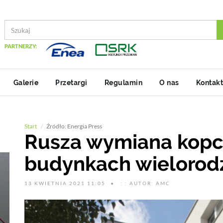
PARTNERZY:
Galerie
Przetargi
Regulamin
O nas
Kontakt
Start
Źródło: Energia Press
Rusza wymiana kop
budynkach wielorod
13 KWIETNIA 2021 11:05
: : AUTOR: AMC