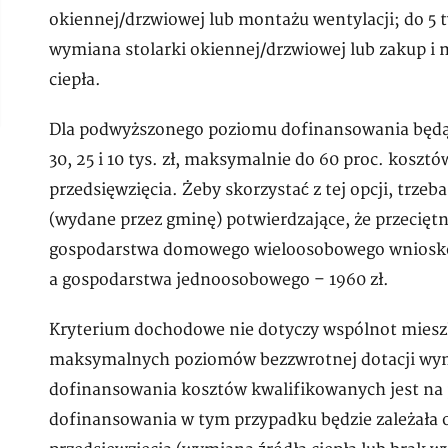
okiennej/drzwiowej lub montażu wentylacji; do 5 ty
wymiana stolarki okiennej/drzwiowej lub zakup i 
ciepła.
Dla podwyższonego poziomu dofinansowania będą 
30, 25 i 10 tys. zł, maksymalnie do 60 proc. kos
przedsięwzięcia. Żeby skorzystać z tej opcji, trze
(wydane przez gminę) potwierdzające, że przecięt
gospodarstwa domowego wieloosobowego wnioskod
a gospodarstwa jednoosobowego – 1960 zł.
Kryterium dochodowe nie dotyczy wspólnot mieszk
maksymalnych poziomów bezzwrotnej dotacji wynos
dofinansowania kosztów kwalifikowanych jest na 
dofinansowania w tym przypadku będzie zależała o