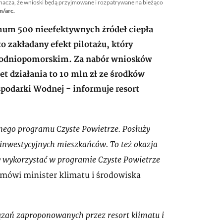
 oznacza, że wnioski będą przyjmowane i rozpatrywane na bieżąco
n/arc.
um 500 nieefektywnych źródeł ciepła
o zakładany efekt pilotażu, który
chodniopomorskim. Za nabór wniosków
 działania to 10 mln zł ze środków
odarki Wodnej - informuje resort
cnego programu Czyste Powietrze. Posłuży
 inwestycyjnych mieszkańców. To też okazja
y wykorzystać w programie Czyste Powietrze
mówi minister klimatu i środowiska
iązań zaproponowanych przez resort klimatu i