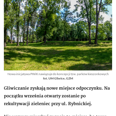
Nowa inicjatywa PWiK nawiązuje do koncepcji tzw. parków kieszonkowych
fot. UM Gliwice, GZM
Gliwiczanie zyskają nowe miejsce odpoczynku. Na
początku września otwarty zostanie po
rekultywacji zieleniec przy ul. Rybnickiej.