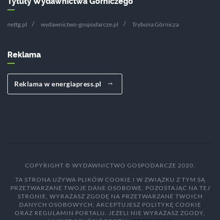
Tytuły Wydawnictwa Górniczego
nettg.pl
wydawnictwo-gospodarcze.pl
Trybuna Górnicza
Reklama
Reklama w energiapress.pl
COPYRIGHT © WYDAWNICTWO GOSPODARCZE 2020.
TA STRONA UŻYWA PLIKÓW COOKIE I W ZWIĄZKU Z TYM SĄ
PRZETWARZANE TWOJE DANE OSOBOWE. POZOSTAJĄC NA TEJ
STRONIE, WYRAŻASZ ZGODĘ NA PRZETWARZANE TWOICH
DANYCH OSOBOWYCH, AKCEPTUJESZ POLITYKĘ COOKIE
ORAZ REGULAMIN PORTALU. JEŻELI NIE WYRAŻASZ ZGODY,