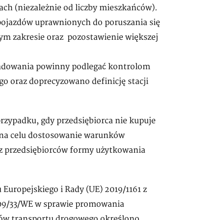
ch (niezależnie od liczby mieszkańców).
pojazdów uprawnionych do poruszania się
tym zakresie oraz pozostawienie większej
 ładowania powinny podlegać kontrolom
 oraz doprecyzowano definicję stacji
rzypadku, gdy przedsiębiorca nie kupuje
a na celu dostosowanie warunków
zez przedsiębiorców formy użytkowania
uropejskiego i Rady (UE) 2019/1161 z
009/33/WE w sprawie promowania
dów transportu drogowego określono