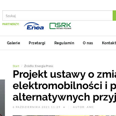
PARTNERZY:
Galerie
Przetargi
Regulamin
O nas
Kontakt
Start
Źródło: Energia Press
Projekt ustawy o zmi
elektromobilności i 
alternatywnych przy
6 PAŹDZIERNIKA 2021 11:29
: : AUTOR: AMC