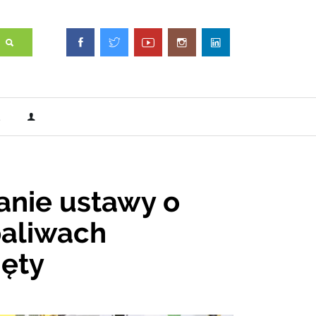
anie ustawy o
paliwach
jęty