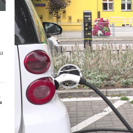
ił
ą
o