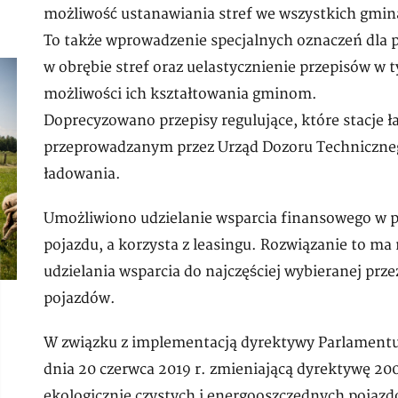
możliwość ustanawiania stref we wszystkich gmina
To także wprowadzenie specjalnych oznaczeń dla 
w obrębie stref oraz uelastycznienie przepisów w 
możliwości ich kształtowania gminom.
Doprecyzowano przepisy regulujące, które stacje
przeprowadzanym przez Urząd Dozoru Technicznego
ładowania.
Umożliwiono udzielanie wsparcia finansowego w p
pojazdu, a korzysta z leasingu. Rozwiązanie to m
udzielania wsparcia do najczęściej wybieranej pr
pojazdów.
W związku z implementacją dyrektywy Parlamentu E
dnia 20 czerwca 2019 r. zmieniającą dyrektywę 2
ekologicznie czystych i energooszczędnych pojaz