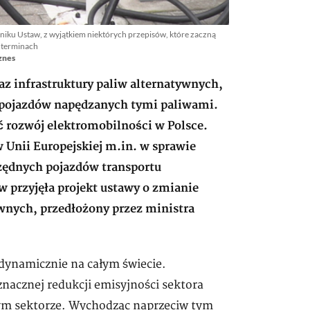
niku Ustaw, z wyjątkiem niektórych przepisów, które zaczną
 terminach
znes
z infrastruktury paliw alternatywnych,
pojazdów napędzanych tymi paliwami.
ć rozwój elektromobilności w Polsce.
 Unii Europejskiej m.in. w sprawie
zędnych pojazdów transportu
w przyjęła projekt ustawy o zmianie
ywnych, przedłożony przez ministra
ę dynamicznie na całym świecie.
nacznej redukcji emisyjności sektora
tym sektorze. Wychodząc naprzeciw tym