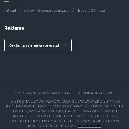
nettg.pl
wydawnictwo-gospodarcze.pl
Trybuna Górnicza
Reklama
Reklama w energiapress.pl
COPYRIGHT © WYDAWNICTWO GOSPODARCZE 2020.
TA STRONA UŻYWA PLIKÓW COOKIE I W ZWIĄZKU Z TYM SĄ
PRZETWARZANE TWOJE DANE OSOBOWE. POZOSTAJĄC NA TEJ
STRONIE, WYRAŻASZ ZGODĘ NA PRZETWARZANE TWOICH
DANYCH OSOBOWYCH, AKCEPTUJESZ POLITYKĘ COOKIE
ORAZ REGULAMIN PORTALU. JEŻELI NIE WYRAŻASZ ZGODY,
MUSISZ OPUŚCIĆ PORTAL.
REGULAMIN