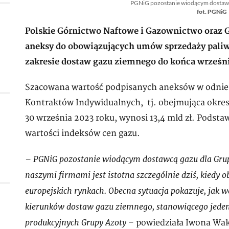
PGNiG pozostanie wiodącym dostawc
fot. PGNiG
Polskie Górnictwo Naftowe i Gazownictwo oraz Gr
aneksy do obowiązujących umów sprzedaży paliw
zakresie dostaw gazu ziemnego do końca wrześni
Szacowana wartość podpisanych aneksów w odnies
Kontraktów Indywidualnych, tj. obejmująca okres
30 września 2023 roku, wynosi 13,4 mld zł. Podsta
wartości indeksów cen gazu.
– PGNiG pozostanie wiodącym dostawcą gazu dla Grup
naszymi firmami jest istotna szczególnie dziś, kiedy
europejskich rynkach. Obecna sytuacja pokazuje, jak w
kierunków dostaw gazu ziemnego, stanowiącego jede
produkcyjnych Grupy Azoty
– powiedziała Iwona Wa