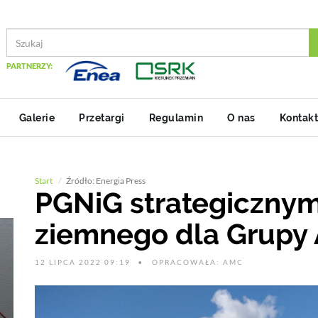
PARTNERZY:
Galerie
Przetargi
Regulamin
O nas
Kontakt
Start
Źródło: Energia Press
PGNiG strategiczny
ziemnego dla Grupy 
12 LIPCA 2022 09:19
OPRACOWAŁA: AMC