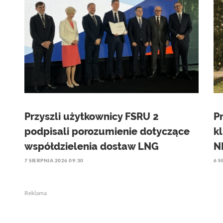
Przyszli użytkownicy FSRU 2
P
podpisali porozumienie dotyczące
k
współdzielenia dostaw LNG
N
7 SIERPNIA 2026 09:30
6 S
Reklama