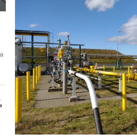
ił
ą
o