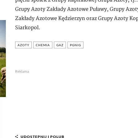
pięciu spółek z Grupy Kapitałowej Grupa Azoty, tj.
Grupy Azoty Zakłady Azotowe Puławy, Grupy Azot
Zakłady Azotowe Kędzierzyn oraz Grupy Azoty Kop
Siarkopol.
AZOTY
CHEMIA
GAZ
PGNIG
Reklama
UDOSTĘPNIJ I POLUB