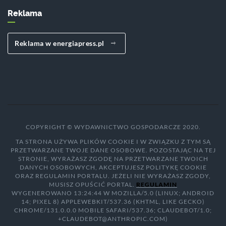
Reklama
Reklama w energiapress.pl
COPYRIGHT © WYDAWNICTWO GOSPODARCZE 2020.
TA STRONA UŻYWA PLIKÓW COOKIE I W ZWIĄZKU Z TYM SĄ
PRZETWARZANE TWOJE DANE OSOBOWE. POZOSTAJĄC NA TEJ
STRONIE, WYRAŻASZ ZGODĘ NA PRZETWARZANE TWOICH
DANYCH OSOBOWYCH, AKCEPTUJESZ POLITYKĘ COOKIE
ORAZ REGULAMIN PORTALU. JEŻELI NIE WYRAŻASZ ZGODY,
MUSISZ OPUŚCIĆ PORTAL.
REGULAMIN
WYGENEROWANO 13:24:44 W MOZILLA/5.0 (LINUX; ANDROID
14; PIXEL 8) APPLEWEBKIT/537.36 (KHTML, LIKE GECKO)
CHROME/131.0.0.0 MOBILE SAFARI/537.36; CLAUDEBOT/1.0;
+CLAUDEBOT@ANTHROPIC.COM)