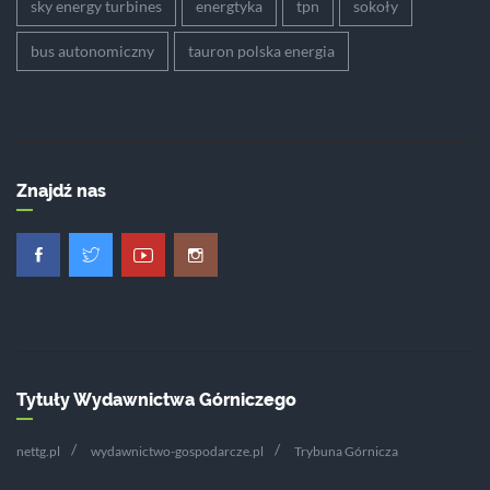
sky energy turbines
energtyka
tpn
sokoły
bus autonomiczny
tauron polska energia
Znajdź nas
Tytuły Wydawnictwa Górniczego
nettg.pl
wydawnictwo-gospodarcze.pl
Trybuna Górnicza