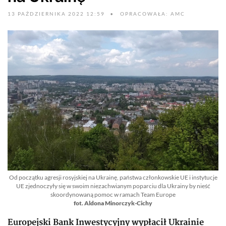
13 PAŹDZIERNIKA 2022 12:59
OPRACOWAŁA: AMC
Od początku agresji rosyjskiej na Ukrainę, państwa członkowskie UE i instytucje
UE zjednoczyły się w swoim niezachwianym poparciu dla Ukrainy by nieść
skoordynowaną pomoc w ramach Team Europe
fot. Aldona Minorczyk-Cichy
Europejski Bank Inwestycyjny wypłacił Ukrainie