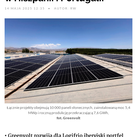
14 MAJA 2025 12:35
AUTOR: RW
Łącznie projekty obejmują 10 000 paneli słonecznych, zainstalowaną moc 5,4
MWp i roczną produkcję przekraczającą 7,6 GWh,
fot. Greenvolt
• Greenvolt rozwija dla Logifrio iberyjski portfel