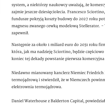
system, a niektórzy naukowcy uważają, że komerc
zajmie jeszcze dziesięciolecia. Francesco Sciortino
fundusze pokryją koszty budowy do 2027 roku po
magnesu zwanego cewką modelową Stellerator. - T
zapewnił.
Następnie za około 1 miliard euro do 2031 roku f
która, jak ma nadzieję Sciortino, będzie częściow
koniec tej dekady powstanie pierwsza komercyjna
Niedawno mianowany kanclerz Niemiec Friedrich M
termojądrową i stwierdził, że w Niemczech powinn
elektrownia termojądrowa.
Daniel Waterhouse z Balderton Capital, powiedzia