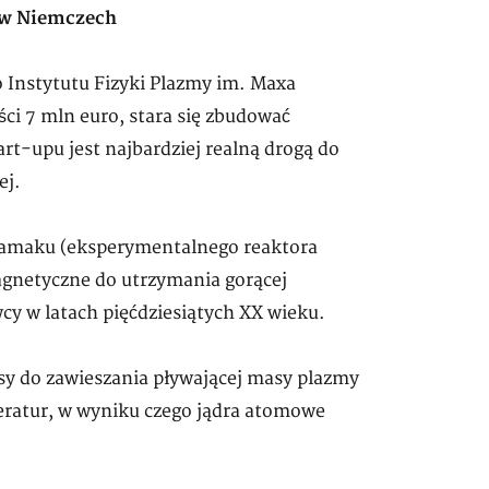
y w Niemczech
 Instytutu Fizyki Plazmy im. Maxa
i 7 mln euro, stara się zbudować
rt-upu jest najbardziej realną drogą do
ej.
okamaku (eksperymentalnego reaktora
agnetyczne do utrzymania gorącej
cy w latach pięćdziesiątych XX wieku.
 do zawieszania pływającej masy plazmy
ratur, w wyniku czego jądra atomowe