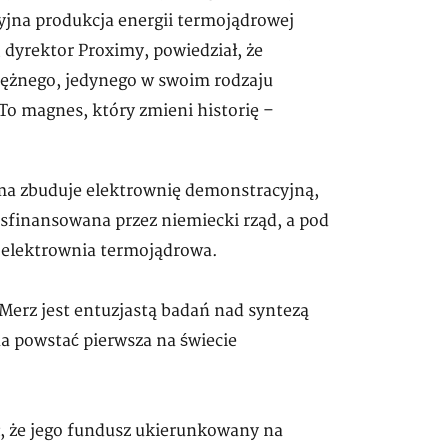
yjna produkcja energii termojądrowej
, dyrektor Proximy, powiedział, że
tężnego, jedynego w swoim rodzaju
o magnes, który zmieni historię –
irma zbuduje elektrownię demonstracyjną,
o sfinansowana przez niemiecki rząd, a pod
 elektrownia termojądrowa.
erz jest entuzjastą badań nad syntezą
a powstać pierwsza na świecie
ł, że jego fundusz ukierunkowany na