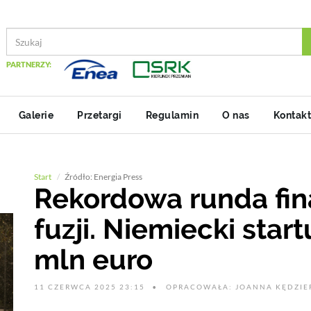
PARTNERZY:
Galerie
Przetargi
Regulamin
O nas
Kontakt
Start
Źródło: Energia Press
Rekordowa runda fin
fuzji. Niemiecki star
mln euro
11 CZERWCA 2025 23:15
OPRACOWAŁA: JOANNA KĘDZIE