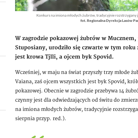
Konkurs na imiona młodych żubrów, tradycyjnie rozstrzygany j
fot. Regionalna Dyrekcja Lasów 
W zagrodzie pokazowej żubrów w Mucznem, 
Stuposiany, urodziło się czwarte w tym roku 
jest krowa Tjlli, a ojcem byk Spovid.
Wcześniej, w maju na świat przyszły trzy młode żu
Vaiana, zaś ojcem wszystkich jest byk Spovid, kró
pokazowej. Obecnie w zagrodzie przebywa 14 żubró
czynny jest dla odwiedzających od świtu do zmier
na imiona młodych żubrów, tradycyjnie rozstrzyg
sierpnia przyp. red.).