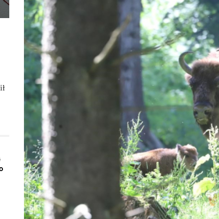
ił
ą
o