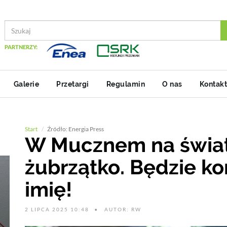
PARTNERZY:
Galerie
Przetargi
Regulamin
O nas
Kontakt
Start
Źródło: Energia Press
W Mucznem na świat
żubrzątko. Będzie ko
imię!
2 LIPCA 2025 10:48
AUTOR: RW