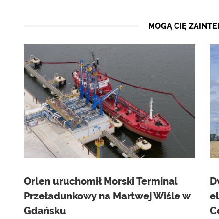
MOGĄ CIĘ ZAINT
Orlen uruchomił Morski Terminal
D
Przeładunkowy na Martwej Wiśle w
e
Gdańsku
C