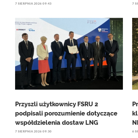
7 SIERPNIA 2026 09:43
7 S
Przyszli użytkownicy FSRU 2
P
podpisali porozumienie dotyczące
k
współdzielenia dostaw LNG
N
7 SIERPNIA 2026 09:30
6 S