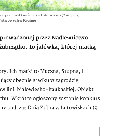
est podczas Dnia Żubra w Lutowiskach (9 sierpnia)
Państwowych w Krośnie
prowadzonej przez Nadleśnictwo
żubrzątko. To jałówka, której matką
bry. Ich matki to Muczna, Stupna, i
lujący obecnie stadku w zagrodzie
w linii białowiesko-kaukaskiej. Obiekt
zchu. Wkrótce ogłoszony zostanie konkurs
any podczas Dnia Żubra w Lutowiskach (9