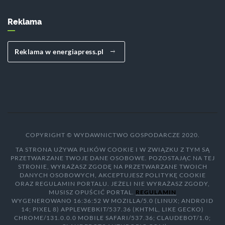
Reklama
Reklama w energiapress.pl
COPYRIGHT © WYDAWNICTWO GOSPODARCZE 2020.
TA STRONA UŻYWA PLIKÓW COOKIE I W ZWIĄZKU Z TYM SĄ
PRZETWARZANE TWOJE DANE OSOBOWE. POZOSTAJĄC NA TEJ
STRONIE, WYRAŻASZ ZGODĘ NA PRZETWARZANE TWOICH
DANYCH OSOBOWYCH, AKCEPTUJESZ POLITYKĘ COOKIE
ORAZ REGULAMIN PORTALU. JEŻELI NIE WYRAŻASZ ZGODY,
MUSISZ OPUŚCIĆ PORTAL.
REGULAMIN
WYGENEROWANO 16:36:52 W MOZILLA/5.0 (LINUX; ANDROID
14; PIXEL 8) APPLEWEBKIT/537.36 (KHTML, LIKE GECKO)
CHROME/131.0.0.0 MOBILE SAFARI/537.36; CLAUDEBOT/1.0;