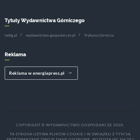
Tytuły Wydawnictwa Górniczego
nettg.pl
wydawnictwo-gospodarcze.pl
Trybuna Górnicza
Reklama
Reklama w energiapress.pl
COPYRIGHT © WYDAWNICTWO GOSPODARCZE 2020.
TA STRONA UŻYWA PLIKÓW COOKIE I W ZWIĄZKU Z TYM SĄ
PRZETWARZANE TWOJE DANE OSOBOWE. POZOSTAJĄC NA TEJ