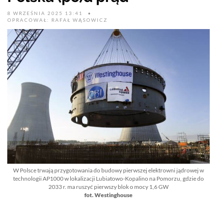
8 WRZEŚNIA 2025 13:41
OPRACOWAŁ: RAFAŁ WĄSOWICZ
W Polsce trwają przygotowania do budowy pierwszej elektrowni jądrowej w
technologii AP1000 w lokalizacji Lubiatowo-Kopalino na Pomorzu, gdzie do
2033 r. ma ruszyć pierwszy blok o mocy 1,6 GW
fot. Westinghouse