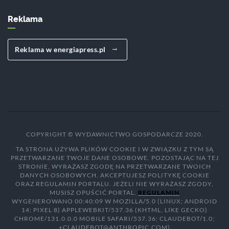
Reklama
Reklama w energiapress.pl
COPYRIGHT © WYDAWNICTWO GOSPODARCZE 2020.
TA STRONA UŻYWA PLIKÓW COOKIE I W ZWIĄZKU Z TYM SĄ
PRZETWARZANE TWOJE DANE OSOBOWE. POZOSTAJĄC NA TEJ
STRONIE, WYRAŻASZ ZGODĘ NA PRZETWARZANE TWOICH
DANYCH OSOBOWYCH, AKCEPTUJESZ POLITYKĘ COOKIE
ORAZ REGULAMIN PORTALU. JEŻELI NIE WYRAŻASZ ZGODY,
MUSISZ OPUŚCIĆ PORTAL.
REGULAMIN
WYGENEROWANO 00:40:09 W MOZILLA/5.0 (LINUX; ANDROID
14; PIXEL 8) APPLEWEBKIT/537.36 (KHTML, LIKE GECKO)
CHROME/131.0.0.0 MOBILE SAFARI/537.36; CLAUDEBOT/1.0;
+CLAUDEBOT@ANTHROPIC.COM)