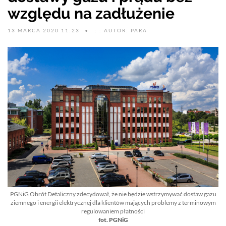
względu na zadłużenie
13 MARCA 2020 11:23
: : AUTOR: PARA
PGNiG Obrót Detaliczny zdecydował, że nie będzie wstrzymywać dostaw gazu
ziemnego i energii elektrycznej dla klientów mających problemy z terminowym
regulowaniem płatności
fot. PGNiG