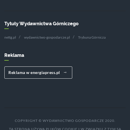
Tytuły Wydawnictwa Górniczego
nettg.pl
wydawnictwo-gospodarcze.pl
Trybuna Górnicza
Reklama
Reklama w energiapress.pl
COPYRIGHT © WYDAWNICTWO GOSPODARCZE 2020.
TA STRONA UŻYWA PLIKÓW COOKIE I W ZWIĄZKU Z TYM SĄ