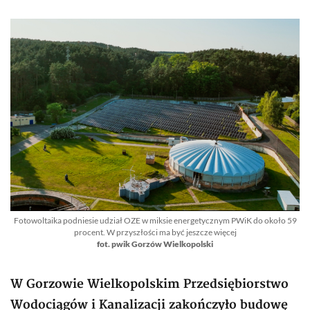
Fotowoltaika podniesie udział OZE w miksie energetycznym PWiK do około 59
procent. W przyszłości ma być jeszcze więcej
fot. pwik Gorzów Wielkopolski
W Gorzowie Wielkopolskim Przedsiębiorstwo
Wodociągów i Kanalizacji zakończyło budowę