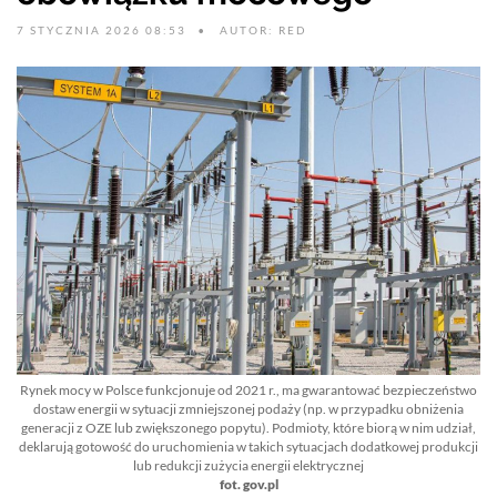
7 STYCZNIA 2026 08:53
AUTOR: RED
Rynek mocy w Polsce funkcjonuje od 2021 r., ma gwarantować bezpieczeństwo
dostaw energii w sytuacji zmniejszonej podaży (np. w przypadku obniżenia
generacji z OZE lub zwiększonego popytu). Podmioty, które biorą w nim udział,
deklarują gotowość do uruchomienia w takich sytuacjach dodatkowej produkcji
lub redukcji zużycia energii elektrycznej
fot. gov.pl